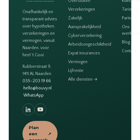
Oversluiten
Klanterva
Verzekeringen
Tarieven
Onafhankelijk en
Zakelijk
Partners
transparant advies
over hypotheken,
Aansprakelijkheid
Ons
verzekeringen en
werkgeb
Cyberverzekering
vermogen, vanuit
Blog
Arbeidsongeschiktheid
Naarden, voor
Contact
Expat insurances
heel 't Gooi.
Vermogen
Rubberstraat 9,
Lijfrente
1411 AL Naarden
Alle diensten →
035-203 19 66
·
hello@bouvy.nl
·
WhatsApp
Plan
een
↗