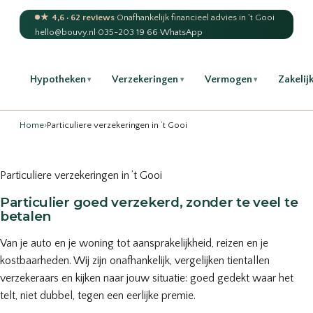
★ 4,6 · 62 reviews
·
Onafhankelijk financieel advies in 't Gooi
hello@bouvy.nl
·
035-203 19 66
·
WhatsApp
Hypotheken
Verzekeringen
Vermogen
Zakelij
▾
▾
▾
Home
›
Particuliere verzekeringen in ’t Gooi
Particuliere verzekeringen in ’t Gooi
Particulier goed verzekerd, zonder te veel te
betalen
Van je auto en je woning tot aansprakelijkheid, reizen en je
kostbaarheden. Wij zijn onafhankelijk, vergelijken tientallen
verzekeraars en kijken naar jouw situatie: goed gedekt waar het
telt, niet dubbel, tegen een eerlijke premie.