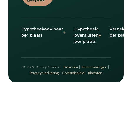
gesprek
Hypotheekadviseur
Hypotheek
Verzekeri
+
+
per plaats
oversluiten
per plaats
per plaats
© 2026 Bouvy Advies |
Diensten
|
Klantervaringen
|
Privacy verklaring
|
Cookiebeleid
|
Klachten