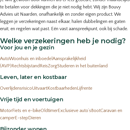
te betalen voor dekkingen die je niet nodig hebt. Wij zijn Bouvy
Advies uit Naarden, onafhankelijk en zonder eigen product. We
leggen je verzekeringen naast elkaar, halen dubbelingen en gaten
eruit, en regelen wat past. Eén vast aanspreekpunt, ook bij schade.
Welke verzekeringen heb je nodig?
Voor jou en je gezin
Auto
Woonhuis en inboedel
Aansprakelijkheid
(AVP)
Rechtsbijstand
Reis
Zorg
Studeren in het buitenland
Leven, later en kostbaar
Overlijdensrisico
Uitvaart
Kostbaarheden
Lijfrente
Vrije tijd en voertuigen
Motor
Fiets en e-bike
Oldtimer
Exclusieve auto’s
Boot
Caravan en
camper
E-step
Dieren
Bijzonder wonen