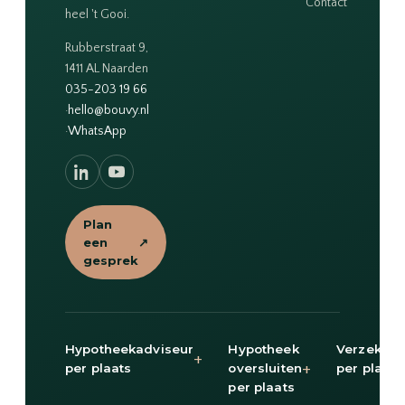
Contact
heel 't Gooi.
Rubberstraat 9,
1411 AL Naarden
035-203 19 66
·
hello@bouvy.nl
·
WhatsApp
Plan
een
↗
gesprek
Hypotheekadviseur
Hypotheek
Verzekeri
+
+
per plaats
oversluiten
per plaats
per plaats