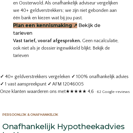
en Oosterwold. Als onafhankelijk adviseur vergelijken
we 40+ geldverstrekkers; we zijn niet gebonden aan
één bank en kiezen wat bij jou past.
Plan een kennismaking
↗
Bekijk de
tarieven
Vast tarief, vooraf afgesproken.
Geen nacalculatie,
ook niet als je dossier ingewikkeld blijkt.
Bekijk de
tarieven
✓
40+ geldverstrekkers vergeleken
✓
100% onafhankelijk advies
✓
1 vast aanspreekpunt
✓
AFM 12046005
Onze klanten waarderen ons met
★★★★★
4,6
· 62 Google-reviews
PERSOONLIJK & ONAFHANKELIJK
Onafhankelijk Hypotheekadvies