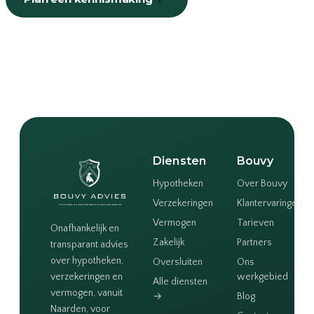
of bel
035-203 19 66
Diensten
Bouvy
Hypotheken
Over Bouvy
Verzekeringen
Klantervaringen
Vermogen
Tarieven
Onafhankelijk en
Zakelijk
Partners
transparant advies
over hypotheken,
Oversluiten
Ons
verzekeringen en
werkgebied
Alle diensten
vermogen, vanuit
→
Blog
Naarden, voor