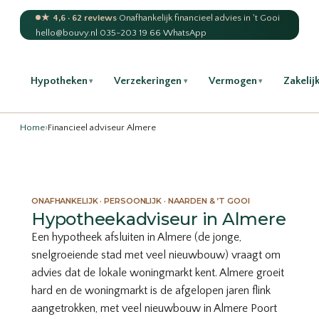
★ 4,6 · 62 reviews
·
Onafhankelijk financieel advies in 't Gooi
hello@bouvy.nl
·
035-203 19 66
·
WhatsApp
Hypotheken
Verzekeringen
Vermogen
Zakelij
▾
▾
▾
Home
›
Financieel adviseur Almere
ONAFHANKELIJK · PERSOONLIJK · NAARDEN & ’T GOOI
Hypotheekadviseur in Almere
Een hypotheek afsluiten in Almere (de jonge,
snelgroeiende stad met veel nieuwbouw) vraagt om
advies dat de lokale woningmarkt kent. Almere groeit
hard en de woningmarkt is de afgelopen jaren flink
aangetrokken, met veel nieuwbouw in Almere Poort