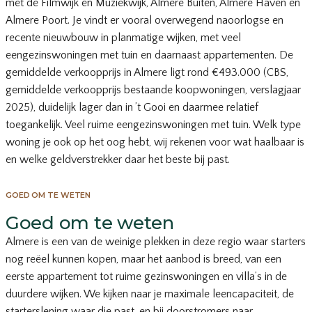
met de Filmwijk en Muziekwijk, Almere Buiten, Almere Haven en
Almere Poort. Je vindt er vooral overwegend naoorlogse en
recente nieuwbouw in planmatige wijken, met veel
eengezinswoningen met tuin en daarnaast appartementen. De
gemiddelde verkoopprijs in Almere ligt rond €493.000 (CBS,
gemiddelde verkoopprijs bestaande koopwoningen, verslagjaar
2025), duidelijk lager dan in ’t Gooi en daarmee relatief
toegankelijk. Veel ruime eengezinswoningen met tuin. Welk type
woning je ook op het oog hebt, wij rekenen voor wat haalbaar is
en welke geldverstrekker daar het beste bij past.
GOED OM TE WETEN
Goed om te weten
Almere is een van de weinige plekken in deze regio waar starters
nog reëel kunnen kopen, maar het aanbod is breed, van een
eerste appartement tot ruime gezinswoningen en villa’s in de
duurdere wijken. We kijken naar je maximale leencapaciteit, de
starterslening waar die past, en bij doorstromers naar