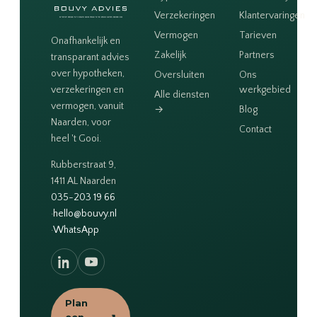
Verzekeringen
Klantervaringen
Vermogen
Tarieven
Onafhankelijk en
Zakelijk
Partners
transparant advies
over hypotheken,
Oversluiten
Ons
verzekeringen en
werkgebied
Alle diensten
vermogen, vanuit
→
Blog
Naarden, voor
Contact
heel 't Gooi.
Rubberstraat 9,
1411 AL Naarden
035-203 19 66
·
hello@bouvy.nl
·
WhatsApp
Plan