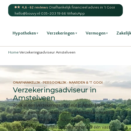
★ 4,6 · 62 reviews
·
Onafhankelijk financieel advies in 't Gooi
hello@bouvy.nl
·
035-203 19 66
·
WhatsApp
Hypotheken
Verzekeringen
Vermogen
Zakelij
▾
▾
▾
Home
›
Verzekeringsadviseur Amstelveen
ONAFHANKELIJK · PERSOONLIJK · NAARDEN & ’T GOOI
Verzekeringsadviseur in
Amstelveen
Zoek je een verzekeringsadviseur in Amstelveen (de
groene gemeente grenzend aan Amsterdam met een
internationaal karakter)? Bouvy Advies regelt je
particuliere én zakelijke verzekeringen via één vast