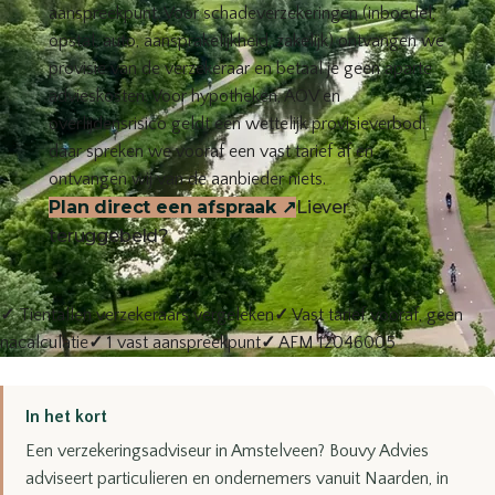
aanspreekpunt. Voor schadeverzekeringen (inboedel,
opstal, auto, aansprakelijkheid, zakelijk) ontvangen we
provisie van de verzekeraar en betaal je geen aparte
advieskosten. Voor hypotheken, AOV en
overlijdensrisico geldt een wettelijk provisieverbod:
daar spreken we vooraf een vast tarief af en
ontvangen wij van de aanbieder niets.
Plan direct een afspraak
↗
Liever
teruggebeld?
✓
Tientallen verzekeraars vergeleken
✓
Vast tarief vooraf, geen
nacalculatie
✓
1 vast aanspreekpunt
✓
AFM 12046005
In het kort
Een verzekeringsadviseur in Amstelveen? Bouvy Advies
adviseert particulieren en ondernemers vanuit Naarden, in