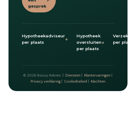
een
↗
gesprek
Hypotheekadviseur
Hypotheek
Verzekeri
+
+
per plaats
oversluiten
per plaats
per plaats
© 2026 Bouvy Advies |
Diensten
|
Klantervaringen
|
Privacy verklaring
|
Cookiebeleid
|
Klachten