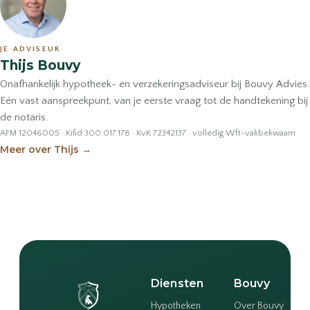
JE ADVISEUR
Thijs Bouvy
Onafhankelijk hypotheek- en verzekeringsadviseur bij Bouvy Advies.
Eén vast aanspreekpunt, van je eerste vraag tot de handtekening bij
de notaris.
AFM 12046005 · Kifid 300.017.178 · KvK 72342137 · volledig Wft-vakbekwaam
Meer over Thijs
→
Diensten
Bouvy
Hypotheken
Over Bouvy