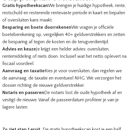
Gratis hypotheekscan
We brengen je huidige hypotheek, rente,
restschuld en resterende rentevaste periode in kaart en bepalen
of oversluiten kans maakt.
Besparing en boete doorrekenen
We vragen je officiële
boeteberekening op, vergelijken 40+ geldverstrekkers en zetten
de besparing af tegen de kosten en de terugverdientijd.
Advies en keuze
Je krijgt een helder advies: oversluiten,
rentemiddeling of niets doen. Inclusief wat het netto oplevert na
fiscaal voordeel.
Aanvraag en taxatie
Kies je voor oversluiten, dan regelen we
de aanvraag, de taxatie en eventueel NHG. We verzorgen het
dossier richting de nieuwe geldverstrekker.
Notaris en passeren
De notaris lost de oude hypotheek af en
vestigt de nieuwe. Vanaf de passeerdatum profiteer je van je
lagere lasten.
Zo ziet stap 1 eruit.
De gratis hypotheekscan kost je een half