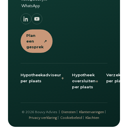
·
WhatsApp
Plan
een
↗
gesprek
Hypotheekadviseur
Hypotheek
Verzekeri
+
+
per plaats
oversluiten
per plaats
per plaats
© 2026 Bouvy Advies |
Diensten
|
Klantervaringen
|
Privacy verklaring
|
Cookiebeleid
|
Klachten