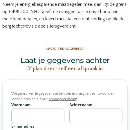
Neem je energiebesparende maatregelen mee, dan ligt de grens
op €498.200. NHG geeft een vangnet als je onverhoopt niet
meer kunt betalen, en levert meestal een rentekorting op die de
borgtochtprovisie deels terugverdient.
LIEVER TERUGGEBELD?
Laat je gegevens achter
Of
plan direct zelf een afspraak in
.
We gebruiken je gegevens alleen om je vraag te beantwoorden.
Meer hierover in onze
privacyverklaring
.
Voornaam
Achternaam
E-mailadres