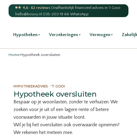
★ 4,6 · 62 reviews
·
Onafhankelijk financieel advies in 't Gooi
hello@bouvy.nl
·
035-203 19 66
·
WhatsApp
Hypotheken
Verzekeringen
Vermogen
Zakelij
▾
▾
▾
Home
›
Hypotheek oversluiten
HYPOTHEEKADVIES · ’T GOOI
Hypotheek oversluiten
Bespaar op je woonlasten, zonder te verhuizen. We
zoeken voor je uit of een lagere rente of betere
voorwaarden in jouw situatie loont.
Wil je bij het oversluiten ook
overwaarde opnemen
?
We rekenen het meteen mee.