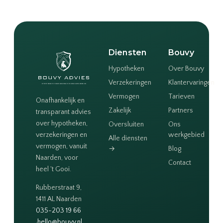
Diensten
Bouvy
Hypotheken
Over Bouvy
Verzekeringen
Klantervaringen
Vermogen
Tarieven
Onafhankelijk en
Zakelijk
Partners
transparant advies
over hypotheken,
Oversluiten
Ons
verzekeringen en
werkgebied
Alle diensten
vermogen, vanuit
→
Blog
Naarden, voor
Contact
heel 't Gooi.
Rubberstraat 9,
1411 AL Naarden
035-203 19 66
·
hello@bouvy.nl