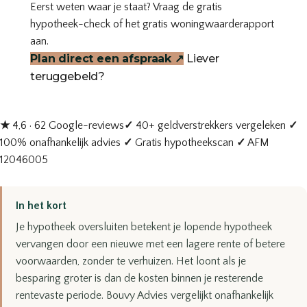
Eerst weten waar je staat? Vraag de gratis
hypotheek-check
of het
gratis woningwaarderapport
aan.
Plan direct een afspraak
↗
Liever
teruggebeld?
★
4,6 · 62 Google-reviews
✓
40+ geldverstrekkers vergeleken
✓
100% onafhankelijk advies
✓
Gratis hypotheekscan
✓
AFM
12046005
In het kort
Je hypotheek oversluiten betekent je lopende hypotheek
vervangen door een nieuwe met een lagere rente of betere
voorwaarden, zonder te verhuizen. Het loont als je
besparing groter is dan de kosten binnen je resterende
rentevaste periode. Bouvy Advies vergelijkt onafhankelijk