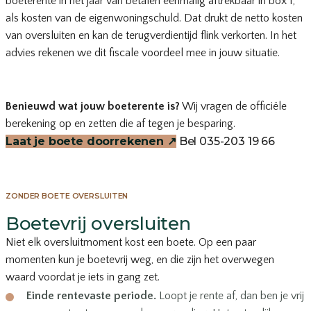
boeterente in het jaar van betalen eenmalig aftrekbaar in box 1,
als kosten van de eigenwoningschuld. Dat drukt de netto kosten
van oversluiten en kan de terugverdientijd flink verkorten. In het
advies rekenen we dit fiscale voordeel mee in jouw situatie.
Benieuwd wat jouw boeterente is?
Wij vragen de officiële
berekening op en zetten die af tegen je besparing.
Laat je boete doorrekenen
↗
Bel 035-203 19 66
ZONDER BOETE OVERSLUITEN
Boetevrij oversluiten
Niet elk oversluitmoment kost een boete. Op een paar
momenten kun je boetevrij weg, en die zijn het overwegen
waard voordat je iets in gang zet.
Einde rentevaste periode.
Loopt je rente af, dan ben je vrij