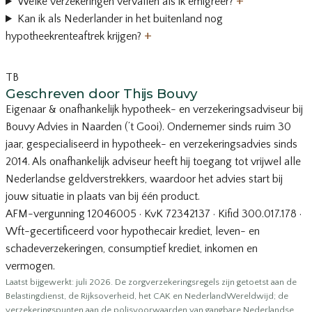
+
Welke verzekeringen vervallen als ik emigreer?
Kan ik als Nederlander in het buitenland nog
+
hypotheekrenteaftrek krijgen?
TB
Geschreven door Thijs Bouvy
Eigenaar & onafhankelijk hypotheek- en verzekeringsadviseur bij
Bouvy Advies in Naarden (’t Gooi). Ondernemer sinds ruim 30
jaar, gespecialiseerd in hypotheek- en verzekeringsadvies sinds
2014. Als onafhankelijk adviseur heeft hij toegang tot vrijwel alle
Nederlandse geldverstrekkers, waardoor het advies start bij
jouw situatie in plaats van bij één product.
AFM-vergunning 12046005 · KvK 72342137 · Kifid 300.017.178 ·
Wft-gecertificeerd voor hypothecair krediet, leven- en
schadeverzekeringen, consumptief krediet, inkomen en
vermogen.
Laatst bijgewerkt: juli 2026. De zorgverzekeringsregels zijn getoetst aan de
Belastingdienst, de Rijksoverheid, het CAK en NederlandWereldwijd; de
verzekeringspunten aan de polisvoorwaarden van gangbare Nederlandse