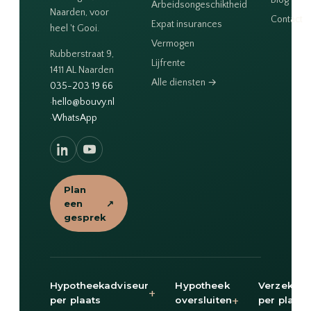
Blog
Arbeidsongeschiktheid
Naarden, voor
Contact
Expat insurances
heel 't Gooi.
Vermogen
Rubberstraat 9,
Lijfrente
1411 AL Naarden
Alle diensten →
035-203 19 66
·
hello@bouvy.nl
·
WhatsApp
Plan
een
↗
gesprek
Hypotheekadviseur
Hypotheek
Verzekeri
+
+
per plaats
oversluiten
per plaats