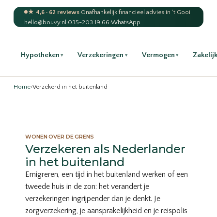
★ 4,6 · 62 reviews
·
Onafhankelijk financieel advies in 't Gooi
hello@bouvy.nl
·
035-203 19 66
·
WhatsApp
Hypotheken
Verzekeringen
Vermogen
Zakelij
▾
▾
▾
Home
›
Verzekerd in het buitenland
WONEN OVER DE GRENS
Verzekeren als Nederlander
in het buitenland
Emigreren, een tijd in het buitenland werken of een
tweede huis in de zon: het verandert je
verzekeringen ingrijpender dan je denkt. Je
zorgverzekering, je aansprakelijkheid en je reispolis