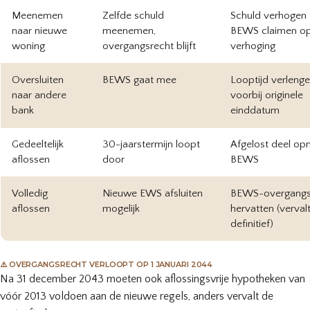
Meenemen
Zelfde schuld
Schuld verhogen
naar nieuwe
meenemen,
BEWS claimen o
woning
overgangsrecht blijft
verhoging
Oversluiten
BEWS gaat mee
Looptijd verleng
naar andere
voorbij originele
bank
einddatum
Gedeeltelijk
30-jaarstermijn loopt
Afgelost deel op
aflossen
door
BEWS
Volledig
Nieuwe EWS afsluiten
BEWS-overgangs
aflossen
mogelijk
hervatten (verval
definitief)
⚠️ OVERGANGSRECHT VERLOOPT OP 1 JANUARI 2044
Na 31 december 2043 moeten ook aflossingsvrije hypotheken van
vóór 2013 voldoen aan de nieuwe regels, anders vervalt de