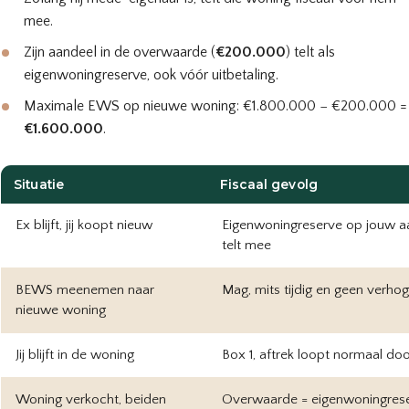
mee.
Zijn aandeel in de overwaarde (
€200.000
) telt als
eigenwoningreserve, ook vóór uitbetaling.
Maximale EWS op nieuwe woning: €1.800.000 − €200.000 =
€1.600.000
.
Situatie
Fiscaal gevolg
Ex blijft, jij koopt nieuw
Eigenwoningreserve op jouw a
telt mee
BEWS meenemen naar
Mag, mits tijdig en geen verhog
nieuwe woning
Jij blijft in de woning
Box 1, aftrek loopt normaal do
Woning verkocht, beiden
Overwaarde = eigenwoningres