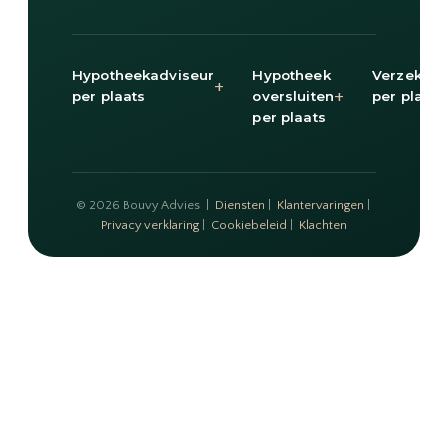
Hypotheekadviseur
Hypotheek
Verzekeri
+
+
per plaats
oversluiten
per plaats
per plaats
© 2026 Bouvy Advies |
Diensten
|
Klantervaringen
|
Privacy verklaring
|
Cookiebeleid
|
Klachten