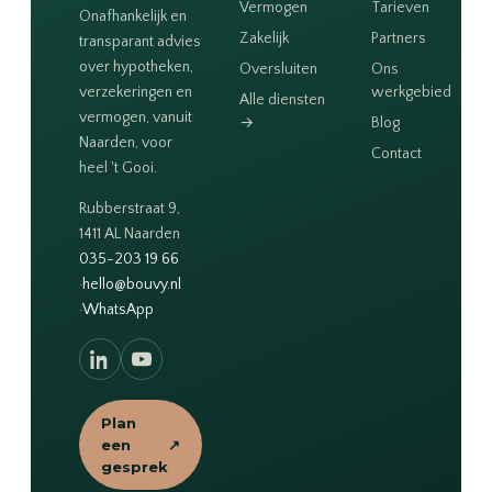
Vermogen
Tarieven
Onafhankelijk en
Zakelijk
Partners
transparant advies
over hypotheken,
Oversluiten
Ons
verzekeringen en
werkgebied
Alle diensten
vermogen, vanuit
→
Blog
Naarden, voor
Contact
heel 't Gooi.
Rubberstraat 9,
1411 AL Naarden
035-203 19 66
·
hello@bouvy.nl
·
WhatsApp
Plan
een
↗
gesprek