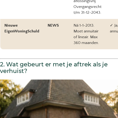
aflossingsvrij.
Overgangsrecht
t/m 31-12-2043.
Nieuwe
NEWS
Ná 1-1-2013.
✓ Ja
EigenWoningSchuld
Moet annuïtair
annuï
of lineair. Max
360 maanden.
2. Wat gebeurt er met je aftrek als je
verhuist?