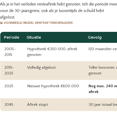
Als je in het verleden renteaftrek hebt genoten, telt die periode mee
voor de 30-jaarsgrens, ook als je tussentijds de schuld hebt
afgelost.
📊 VOORBEELD INGRID, RENTEAFTREKVERLEDEN
Periode
Situatie
Gevolg
2005-
Hypotheek €350.000, aftrek
120 maanden ver
2015
genoten
2015-
Volledig afgelost
Teller bevroren, 
2025
gereset
2025
Nieuwe hypotheek €600.000
Nog max. 240 
aftrek
2045
Aftrek stopt
30 jaar totaal be