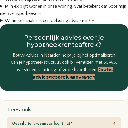
Mijn ex blijft wonen in onze woning. Wat betekent dat voor mijn
+
nieuwe hypotheek?
+
Wanneer schakel ik een belastingadviseur in?
Persoonlijk advies over je
hypotheekrenteaftrek?
Bouvy Advies in Naarden helpt je bij het optimaliseren
van je hypotheekstructuur, ook bij verhuizen met BEWS,
Gratis
oversluiten, scheiding of grote hypotheken.
adviesgesprek aanvragen
Lees ook
Oversluiten: wanneer loont het?
→