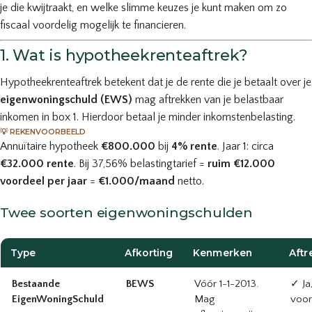
je die kwijtraakt, en welke slimme keuzes je kunt maken om zo
fiscaal voordelig mogelijk te financieren.
1. Wat is hypotheekrenteaftrek?
Hypotheekrenteaftrek betekent dat je de rente die je betaalt over je
eigenwoningschuld (EWS)
mag aftrekken van je belastbaar
inkomen in box 1. Hierdoor betaal je minder inkomstenbelasting.
💡 REKENVOORBEELD
Annuïtaire hypotheek
€800.000
bij
4% rente
. Jaar 1: circa
€32.000 rente
. Bij 37,56% belastingtarief =
ruim €12.000
voordeel per jaar
=
€1.000/maand
netto.
Twee soorten eigenwoningschulden
Type
Afkorting
Kenmerken
Aftr
Bestaande
BEWS
Vóór 1-1-2013.
✓ Ja
EigenWoningSchuld
Mag
voo