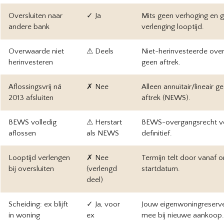
Oversluiten naar
✓ Ja
Mits geen verhoging en 
andere bank
verlenging looptijd.
Overwaarde niet
⚠ Deels
Niet-herinvesteerde ove
herinvesteren
geen aftrek.
Aflossingsvrij ná
✗ Nee
Alleen annuïtair/lineair ge
2013 afsluiten
aftrek (NEWS).
BEWS volledig
⚠ Herstart
BEWS-overgangsrecht ve
aflossen
als NEWS
definitief.
Looptijd verlengen
✗ Nee
Termijn telt door vanaf or
bij oversluiten
(verlengd
startdatum.
deel)
Scheiding: ex blijft
✓ Ja, voor
Jouw eigenwoningreserve
in woning
ex
mee bij nieuwe aankoop.