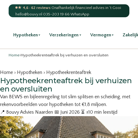
★ 4,6 · 62 reviews
·
Onafhankelijk financieel advies in 't Gooi
hello@bouvy.nl
·
035-203 19 66
·
WhatsApp
Hypotheken
Verzekeringen
Vermogen
Zakelij
▾
▾
▾
Home
›
Hypotheekrenteaftrek bij verhuizen en oversluiten
Home
›
Hypotheken
› Hypotheekrenteaftrek
Hypotheekrenteaftrek bij verhuizen
en oversluiten
Van BEWS en bijleenregeling tot slim splitsen en scheiding, met
rekenvoorbeelden voor hypotheken tot €1,8 miljoen.
📍 Bouvy Advies Naarden 📅 Juni 2026 ⏳ ±10 min leestijd