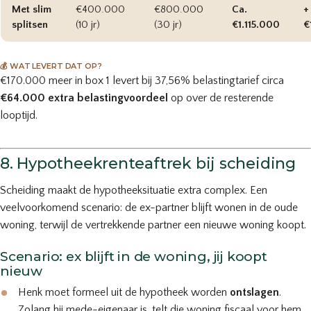
Met slim
€400.000
€800.000
Ca.
+
splitsen
(10 jr)
(30 jr)
€1.115.000
€
💰 WAT LEVERT DAT OP?
€170.000 meer in box 1 levert bij 37,56% belastingtarief circa
€64.000 extra belastingvoordeel
op over de resterende
looptijd.
8. Hypotheekrenteaftrek bij scheiding
Scheiding maakt de hypotheeksituatie extra complex. Een
veelvoorkomend scenario: de ex-partner blijft wonen in de oude
woning, terwijl de vertrekkende partner een nieuwe woning koopt.
Scenario: ex blijft in de woning, jij koopt
nieuw
Henk moet formeel uit de hypotheek worden
ontslagen
.
Zolang hij mede-eigenaar is, telt die woning fiscaal voor hem