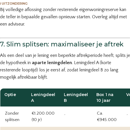
ℹ️ UITZONDERING
Bij volledige aflossing zonder resterende eigenwoningreserve kan
de teller in bepaalde gevallen opnieuw starten. Overleg altijd met
een adviseur.
7. Slim splitsen: maximaliseer je aftrek
Als een deel van je lening een beperkte aftrekperiode heeft, splits je
de hypotheek in
aparte leningdelen
. Leningdeel A (korte
resterende looptijd) los je eerst af, zodat leningdeel B zo lang
mogelijk aftrekbaar blijft.
Optie
Leningdeel
Leningdeel
Box 1 na
V
A
B
10 jaar
Zonder
€1.200.000
,
Ca.
,
splitsen
(10 jr)
€945.000