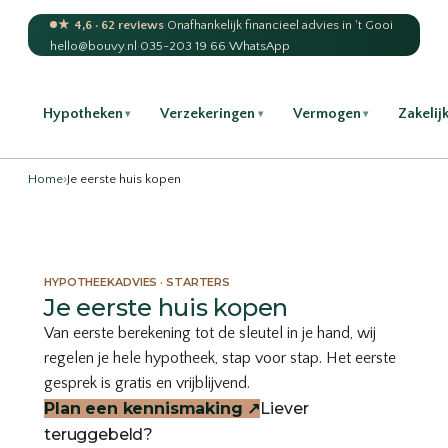
★ 4,6 · 62 reviews
·
Onafhankelijk financieel advies in 't Gooi
hello@bouvy.nl
·
035-203 19 66
·
WhatsApp
Hypotheken
Verzekeringen
Vermogen
Zakelij
▾
▾
▾
Home
›
Je eerste huis kopen
HYPOTHEEKADVIES · STARTERS
Je eerste huis kopen
Van eerste berekening tot de sleutel in je hand, wij
regelen je hele hypotheek, stap voor stap. Het eerste
gesprek is gratis en vrijblijvend.
Plan een kennismaking
↗
Liever
teruggebeld?