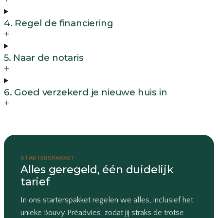
4. Regel de financiering
+
5. Naar de notaris
+
6. Goed verzekerd je nieuwe huis in
+
STARTERSPAKKET
Alles geregeld, één duidelijk
tarief
In ons starterspakket regelen we alles, inclusief het
unieke Bouvy Préadvies, zodat jij straks de trotse