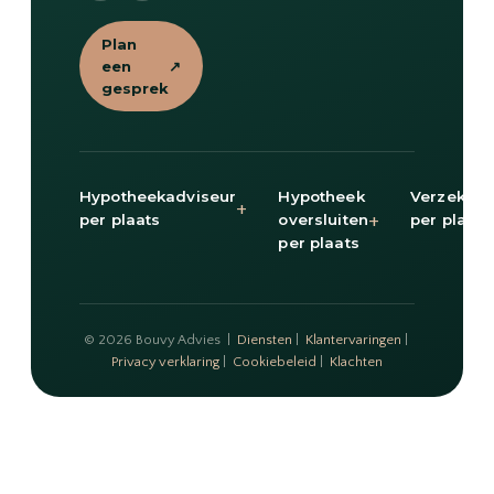
Plan
een
↗
gesprek
Hypotheekadviseur
Hypotheek
Verzekeri
+
+
per plaats
oversluiten
per plaats
per plaats
© 2026 Bouvy Advies |
Diensten
|
Klantervaringen
|
Privacy verklaring
|
Cookiebeleid
|
Klachten