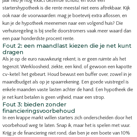
jaar heb je nog exact dezelfde schuld, en voor een
startershypotheek is die rente meestal niet eens aftrekbaar. Kijk
ook naar de voorwaarden: mag je boetevrij extra aflossen, en
kun je de hypotheek meenemen naar een volgend huis? Die
verhuisregeling is bij snelle doorstromers vaak meer waard dan
een paar honderdste procent rente.
Fout 2: een maandlast kiezen die je net kunt
dragen
Als je op de euro nauwkeurig rekent, is er geen ruimte als het
tegenzit. Werkloosheid, ziekte, een kind, of gewoon een kapotte
cv-ketel: het gebeurt. Houd bewust een buffer over, zowel in je
maandbudget als op je spaarrekening. Een goede vuistregel is
enkele maanden vaste lasten achter de hand. Een hypotheek die
je net kunt betalen is geen vrijheid, maar een strop.
Fout 3: bieden zonder
financieringsvoorbehoud
In een krappe markt willen starters zich onderscheiden door het
voorbehoud weg te laten. Snap ik, maar het is spelen met vuur.
Krijg je de financiering niet rond, dan ben je een boete van 10%