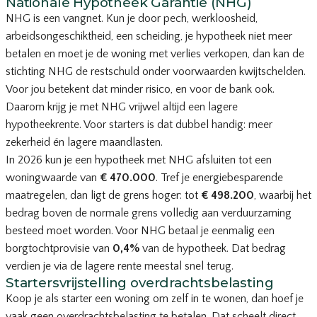
Nationale Hypotheek Garantie (NHG)
NHG is een vangnet. Kun je door pech, werkloosheid,
arbeidsongeschiktheid, een scheiding, je hypotheek niet meer
betalen en moet je de woning met verlies verkopen, dan kan de
stichting NHG de restschuld onder voorwaarden kwijtschelden.
Voor jou betekent dat minder risico, en voor de bank ook.
Daarom krijg je met NHG vrijwel altijd een lagere
hypotheekrente. Voor starters is dat dubbel handig: meer
zekerheid én lagere maandlasten.
In 2026 kun je een hypotheek met NHG afsluiten tot een
woningwaarde van
€ 470.000
. Tref je energiebesparende
maatregelen, dan ligt de grens hoger: tot
€ 498.200
, waarbij het
bedrag boven de normale grens volledig aan verduurzaming
besteed moet worden. Voor NHG betaal je eenmalig een
borgtochtprovisie van
0,4%
van de hypotheek. Dat bedrag
verdien je via de lagere rente meestal snel terug.
Startersvrijstelling overdrachtsbelasting
Koop je als starter een woning om zelf in te wonen, dan hoef je
vaak geen overdrachtsbelasting te betalen. Dat scheelt direct