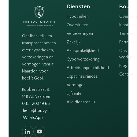
Diensten
Bouvy
Hypotheken
Over Bou
Oversluiten
Klanterva
Verzekeringen
Tarieven
Onafhankelijk en
Zakelijk
Partners
transparant advies
over hypotheken,
Aansprakelijkheid
Ons
verzekeringen en
werkgeb
Cyberverzekering
vermogen, vanuit
Blog
Arbeidsongeschiktheid
Naarden, voor
Contact
Expat insurances
heel 't Gooi.
Vermogen
Rubberstraat 9,
Lijfrente
1411 AL Naarden
Alle diensten →
035-203 19 66
·
hello@bouvy.nl
·
WhatsApp