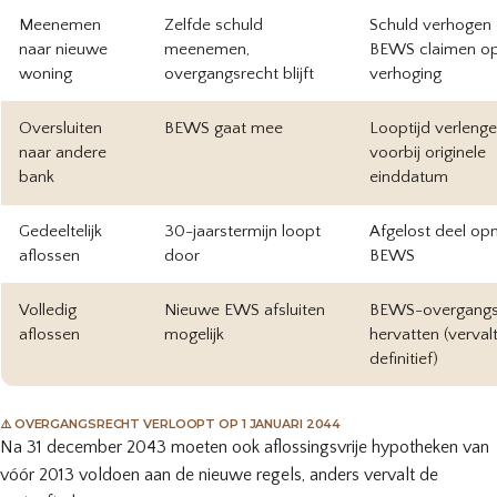
Meenemen
Zelfde schuld
Schuld verhogen
naar nieuwe
meenemen,
BEWS claimen o
woning
overgangsrecht blijft
verhoging
Oversluiten
BEWS gaat mee
Looptijd verleng
naar andere
voorbij originele
bank
einddatum
Gedeeltelijk
30-jaarstermijn loopt
Afgelost deel op
aflossen
door
BEWS
Volledig
Nieuwe EWS afsluiten
BEWS-overgangs
aflossen
mogelijk
hervatten (verval
definitief)
⚠️ OVERGANGSRECHT VERLOOPT OP 1 JANUARI 2044
Na 31 december 2043 moeten ook aflossingsvrije hypotheken van
vóór 2013 voldoen aan de nieuwe regels, anders vervalt de