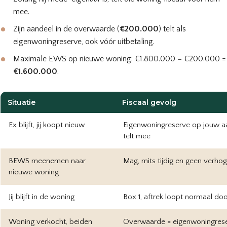
mee.
Zijn aandeel in de overwaarde (
€200.000
) telt als
eigenwoningreserve, ook vóór uitbetaling.
Maximale EWS op nieuwe woning: €1.800.000 − €200.000 =
€1.600.000
.
Situatie
Fiscaal gevolg
Ex blijft, jij koopt nieuw
Eigenwoningreserve op jouw a
telt mee
BEWS meenemen naar
Mag, mits tijdig en geen verhog
nieuwe woning
Jij blijft in de woning
Box 1, aftrek loopt normaal do
Woning verkocht, beiden
Overwaarde = eigenwoningres