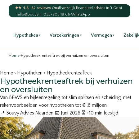
★ 4,6 · 62 reviews
·
Onafhankelijk financieel advies in 't Gooi
hello@bouvy.nl
·
035-203 19 66
·
WhatsApp
Hypotheken
Verzekeringen
Vermogen
Zakelij
▾
▾
▾
Home
›
Hypotheekrenteaftrek bij verhuizen en oversluiten
Home
›
Hypotheken
› Hypotheekrenteaftrek
Hypotheekrenteaftrek bij verhuizen
en oversluiten
Van BEWS en bijleenregeling tot slim splitsen en scheiding, met
rekenvoorbeelden voor hypotheken tot €1,8 miljoen.
📍 Bouvy Advies Naarden 📅 Juni 2026 ⏳ ±10 min leestijd