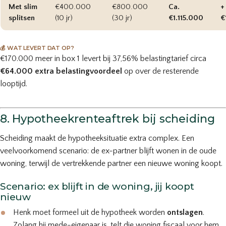
Met slim
€400.000
€800.000
Ca.
+
splitsen
(10 jr)
(30 jr)
€1.115.000
€
💰 WAT LEVERT DAT OP?
€170.000 meer in box 1 levert bij 37,56% belastingtarief circa
€64.000 extra belastingvoordeel
op over de resterende
looptijd.
8. Hypotheekrenteaftrek bij scheiding
Scheiding maakt de hypotheeksituatie extra complex. Een
veelvoorkomend scenario: de ex-partner blijft wonen in de oude
woning, terwijl de vertrekkende partner een nieuwe woning koopt.
Scenario: ex blijft in de woning, jij koopt
nieuw
Henk moet formeel uit de hypotheek worden
ontslagen
.
Zolang hij mede-eigenaar is, telt die woning fiscaal voor hem