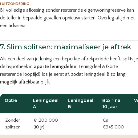
ℹ️ UITZONDERING
Bij volledige aflossing zonder resterende eigenwoningreserve kan
de teller in bepaalde gevallen opnieuw starten. Overleg altijd met
een adviseur.
7. Slim splitsen: maximaliseer je aftrek
Als een deel van je lening een beperkte aftrekperiode heeft, splits je
de hypotheek in
aparte leningdelen
. Leningdeel A (korte
resterende looptijd) los je eerst af, zodat leningdeel B zo lang
mogelijk aftrekbaar blijft.
Optie
Leningdeel
Leningdeel
Box 1 na
V
A
B
10 jaar
Zonder
€1.200.000
,
Ca.
,
splitsen
(10 jr)
€945.000