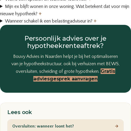
Mijn ex blijft wonen in onze woning. Wat betekent dat voor mijn
+
nieuwe hypotheek?
+
Wanneer schakel ik een belastingadviseur in?
Persoonlijk advies over je
hypotheekrenteaftrek?
Bouvy Advies in Naarden helpt je bij het optimaliseren
van je hypotheekstructuur, ook bij verhuizen met BEWS,
Gratis
oversluiten, scheiding of grote hypotheken.
adviesgesprek aanvragen
Lees ook
Oversluiten: wanneer loont het?
→