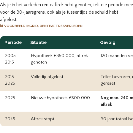
Als je in het verleden renteaftrek hebt genoten, telt die periode mee
voor de 30-jaarsgrens, ook als je tussentijds de schuld hebt
afgelost.
📊 VOORBEELD INGRID, RENTEAFTREKVERLEDEN
Periode
Situatie
Gevolg
2005-
Hypotheek €350.000, aftrek
120 maanden ver
2015
genoten
2015-
Volledig afgelost
Teller bevroren, 
2025
gereset
2025
Nieuwe hypotheek €600.000
Nog max. 240 
aftrek
2045
Aftrek stopt
30 jaar totaal be