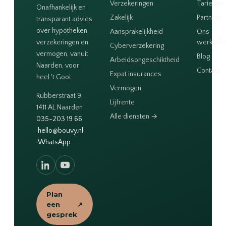
Verzekeringen
Tarieven
Onafhankelijk en
Zakelijk
Partners
transparant advies
over hypotheken,
Aansprakelijkheid
Ons
verzekeringen en
werkgeb
Cyberverzekering
vermogen, vanuit
Blog
Arbeidsongeschiktheid
Naarden, voor
Contact
Expat insurances
heel 't Gooi.
Vermogen
Rubberstraat 9,
Lijfrente
1411 AL Naarden
Alle diensten →
035-203 19 66
·
hello@bouvy.nl
·
WhatsApp
Plan
een
↗
gesprek