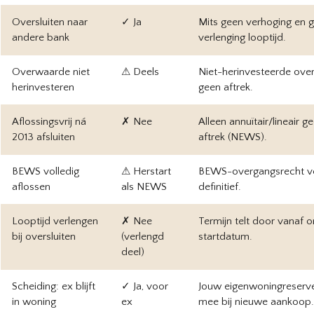
Oversluiten naar
✓ Ja
Mits geen verhoging en 
andere bank
verlenging looptijd.
Overwaarde niet
⚠ Deels
Niet-herinvesteerde ove
herinvesteren
geen aftrek.
Aflossingsvrij ná
✗ Nee
Alleen annuïtair/lineair ge
2013 afsluiten
aftrek (NEWS).
BEWS volledig
⚠ Herstart
BEWS-overgangsrecht ve
aflossen
als NEWS
definitief.
Looptijd verlengen
✗ Nee
Termijn telt door vanaf or
bij oversluiten
(verlengd
startdatum.
deel)
Scheiding: ex blijft
✓ Ja, voor
Jouw eigenwoningreserve
in woning
ex
mee bij nieuwe aankoop.