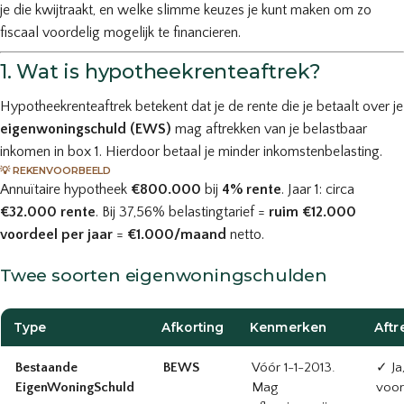
je die kwijtraakt, en welke slimme keuzes je kunt maken om zo
fiscaal voordelig mogelijk te financieren.
1. Wat is hypotheekrenteaftrek?
Hypotheekrenteaftrek betekent dat je de rente die je betaalt over je
eigenwoningschuld (EWS)
mag aftrekken van je belastbaar
inkomen in box 1. Hierdoor betaal je minder inkomstenbelasting.
💡 REKENVOORBEELD
Annuïtaire hypotheek
€800.000
bij
4% rente
. Jaar 1: circa
€32.000 rente
. Bij 37,56% belastingtarief =
ruim €12.000
voordeel per jaar
=
€1.000/maand
netto.
Twee soorten eigenwoningschulden
Type
Afkorting
Kenmerken
Aftr
Bestaande
BEWS
Vóór 1-1-2013.
✓ Ja
EigenWoningSchuld
Mag
voo