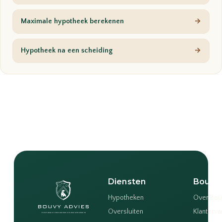
Maximale hypotheek berekenen
→
Hypotheek na een scheiding
→
Diensten
Bouvy
Hypotheken
Over Bou
Oversluiten
Klanterva