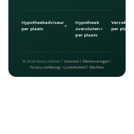
Hypotheekadviseur
Hypotheek
Verzekeri
+
+
per plaats
oversluiten
per plaats
per plaats
© 2026 Bouvy Advies |
Diensten
|
Klantervaringen
|
Privacy verklaring
|
Cookiebeleid
|
Klachten