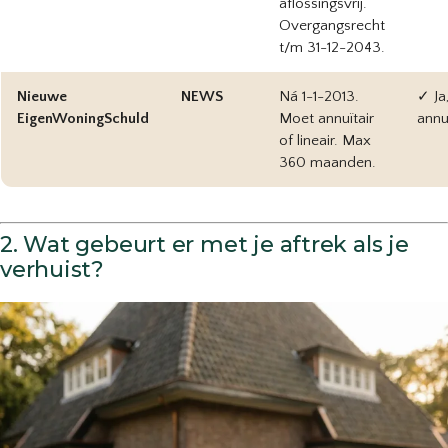
aflossingsvrij.
Overgangsrecht
t/m 31-12-2043.
Nieuwe
NEWS
Ná 1-1-2013.
✓ Ja
EigenWoningSchuld
Moet annuïtair
annuï
of lineair. Max
360 maanden.
2. Wat gebeurt er met je aftrek als je
verhuist?