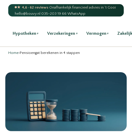
★ 4,6 · 62 reviews
·
Onafhankelijk financieel advies in 't Gooi
hello@bouvy.nl
·
035-203 19 66
·
WhatsApp
Hypotheken
Verzekeringen
Vermogen
Zakelij
▾
▾
▾
Home
›
Pensioengat berekenen in 4 stappen