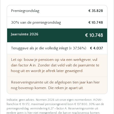
Premiegrondslag
€ 35.828
30% van de premiegrondslag
€ 10.748
Jaarruimte 2026
€ 10.748
Teruggave als je die volledig inlegt (± 37,56%)
€ 4.037
Let op: bouw je pensioen op via een werkgever, vul
dan factor A in. Zonder dat veld valt de jaarruimte te
hoog uit en wordt je aftrek later geweigerd.
Reserveringsruimte uit de afgelopen tien jaar kan hier
nog bovenop komen. Die reken je apart uit.
Indicatie, geen advies. Normen 2026 uit onze eigen normenbron: AOW-
franchise € 19.172, maximaal pensioengevend loon € 137.800, 30% van de
premiegrondslag, vermindering 6,27 × factor A. Reserveringsruimte uit
eerdere jaren is hier niet meegerekend; die kan er nog bovenop komen.