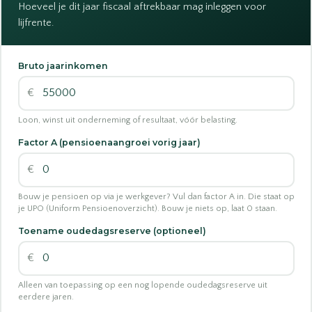
Hoeveel je dit jaar fiscaal aftrekbaar mag inleggen voor
lijfrente.
Bruto jaarinkomen
€
Loon, winst uit onderneming of resultaat, vóór belasting.
Factor A (pensioenaangroei vorig jaar)
€
Bouw je pensioen op via je werkgever? Vul dan factor A in. Die staat op
je UPO (Uniform Pensioenoverzicht). Bouw je niets op, laat 0 staan.
Toename oudedagsreserve (optioneel)
€
Alleen van toepassing op een nog lopende oudedagsreserve uit
eerdere jaren.