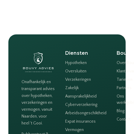
Diensten
Bouvy
Hypotheken
Over Bou
Oversluiten
Klanterva
Verzekeringen
Tarieven
Onafhankelijk en
Zakelijk
Partners
transparant advies
over hypotheken,
Aansprakelijkheid
Ons
verzekeringen en
werkgeb
Cyberverzekering
vermogen, vanuit
Blog
Arbeidsongeschiktheid
Naarden, voor
Contact
Expat insurances
heel 't Gooi.
Vermogen