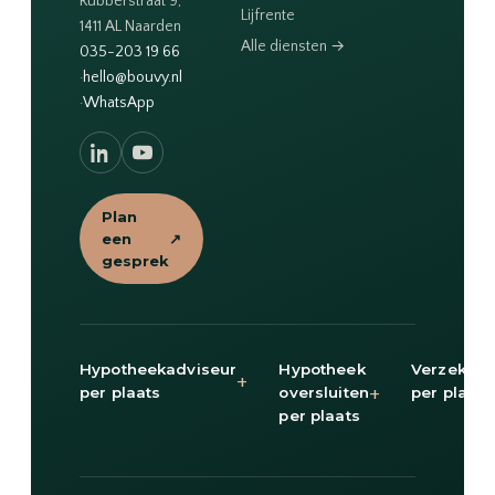
Rubberstraat 9,
Lijfrente
1411 AL Naarden
Alle diensten →
035-203 19 66
·
hello@bouvy.nl
·
WhatsApp
Plan
een
↗
gesprek
Hypotheekadviseur
Hypotheek
Verzekeri
+
+
per plaats
oversluiten
per plaats
per plaats