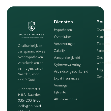
Diensten
Bouvy
Hypotheken
Over Bou
Oversluiten
Klanterva
Verzekeringen
Tarieven
Onafhankelijk en
Zakelijk
Partners
transparant advies
over hypotheken,
Aansprakelijkheid
Ons
verzekeringen en
werkgeb
Cyberverzekering
vermogen, vanuit
Blog
Arbeidsongeschiktheid
Naarden, voor
Contact
Expat insurances
heel 't Gooi.
Vermogen
Rubberstraat 9,
Lijfrente
1411 AL Naarden
Alle diensten →
035-203 19 66
·
hello@bouvy.nl