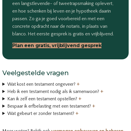
een langstlevende- of tweetrapsmaking oplevert,
en hoe schenken bij leven en je hypotheek daarin
passen. Zo ga je goed voorbereid en met een
concrete opdracht naar de notaris, in plaats van
blanco. Het eerste gesprek is gratis en vrijblijvend.
Plan een gratis, vrijblijvend gesprek
Veelgestelde vragen
+
Wat kost een testament ongeveer?
+
Heb ik een testament nodig als ik samenwoon?
+
Kan ik zelf een testament opstellen?
+
Bespaar ik erfbelasting met een testament?
+
Wat gebeurt er zonder testament?