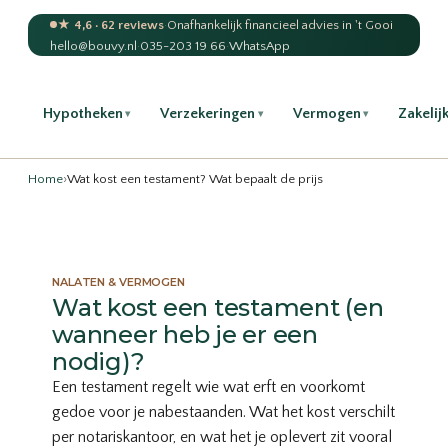
★ 4,6 · 62 reviews
·
Onafhankelijk financieel advies in 't Gooi
hello@bouvy.nl
·
035-203 19 66
·
WhatsApp
Hypotheken
Verzekeringen
Vermogen
Zakelij
▾
▾
▾
Home
›
Wat kost een testament? Wat bepaalt de prijs
NALATEN & VERMOGEN
Wat kost een testament (en
wanneer heb je er een
nodig)?
Een testament regelt wie wat erft en voorkomt
gedoe voor je nabestaanden. Wat het kost verschilt
per notariskantoor, en wat het je oplevert zit vooral