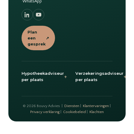
·
WhatsApp
Plan
een
↗
gesprek
Hypotheekadviseur
Verzekeringsadviseur
+
+
per plaats
per plaats
© 2026 Bouvy Advies |
Diensten
|
Klantervaringen
|
Privacy verklaring
|
Cookiebeleid
|
Klachten