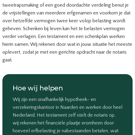
tweetrapsmaking of een goed doordachte verdeling benut je
de vrijstellingen van meerdere erfgenamen en voorkom je dat
over hetzelfde vermogen twee keer volop belasting wordt
geheven. Schenken bij leven kan het te belasten vermogen
verder verlagen. Een testament en een schenkplan werken
hierin samen. Wij rekenen door wat in jouw situatie het meeste
oplevert, zodat je met een gerichte opdracht naar de notaris
gaat.
Hoe wij helpen
Wij zijn een onafhankelijk hypotheek- en
verzekeringskantoor in Naarden en werken door heel
Nederland. Het testament zelf stelt de notaris op,
wij rekenen het financiële plaatje eromheen door:
hoeveel erfbelasting je nabestaanden betalen, wat