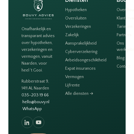
Diensten
Bouvy
Hypotheken
Over Bou
Oversluiten
Klanterva
Verzekeringen
Tarieven
Onafhankelijk en
Zakelijk
Partners
transparant advies
over hypotheken,
Aansprakelijkheid
Ons
verzekeringen en
werkgeb
Cyberverzekering
vermogen, vanuit
Blog
Arbeidsongeschiktheid
Naarden, voor
Contact
Expat insurances
heel 't Gooi.
Vermogen
Rubberstraat 9,
Lijfrente
1411 AL Naarden
Alle diensten →
035-203 19 66
·
hello@bouvy.nl
·
WhatsApp