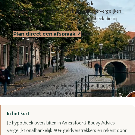
inclusief een eventuele boeterente en de
terugverdientijd. Volledig onafhankelijk: we vergelijken
40+ geldverstrekkers en kiezen de hypotheek die bij
jóu past, niet die van één bank.
Plan direct een afspraak
↗
Liever
teruggebeld?
Vast tarief, vooraf afgesproken.
Geen nacalculatie,
ook niet als je dossier ingewikkeld blijkt.
Bekijk de
tarieven
✓
40+ geldverstrekkers vergeleken
✓
100% onafhankelijk advies
✓
1 vast aanspreekpunt
✓
AFM 12046005
In het kort
Je hypotheek oversluiten in Amersfoort? Bouvy Advies
vergelijkt onafhankelijk 40+ geldverstrekkers en rekent door