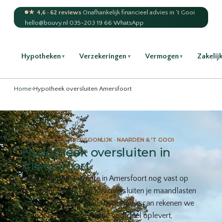
★ 4,6 · 62 reviews
·
Onafhankelijk financieel advies in 't Gooi
hello@bouvy.nl
·
035-203 19 66
·
WhatsApp
Hypotheken
Verzekeringen
Vermogen
Zakelij
▾
▾
▾
Home
›
Hypotheek oversluiten Amersfoort
ONAFHANKELIJK · PERSOONLIJK · NAARDEN & ’T GOOI
Hypotheek oversluiten in
Amersfoort
Staat je hypotheekrente in Amersfoort nog vast op
een hoger tarief? Dan kan oversluiten je maandlasten
verlagen. Via onze gratis hypotheekscan rekenen we
voor of het in jouw situatie voordeel oplevert,