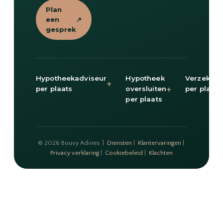
Plan
een
↗
gesprek
Hypotheekadviseur
Hypotheek
Verzekeri
+
+
per plaats
oversluiten
per plaats
per plaats
© 2026 Bouvy Advies |
Diensten
|
Klantervaringen
|
Privacy verklaring
|
Cookiebeleid
|
Klachten