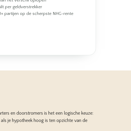
kan het verschil oplopen
ilt per geldverstrekker
0+ partijen op de scherpste NHG-rente
arters
en doorstromers is het een logische keuze:
 als je hypotheek hoog is ten opzichte van de