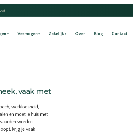
Gooi
gen
Vermogen
Zakelijk
Over
Blog
Contact
▾
▾
▾
heek, vaak met
pech, werkloosheid,
alen en moet je huis met
orwaarden worden
opt, krijg je vaak