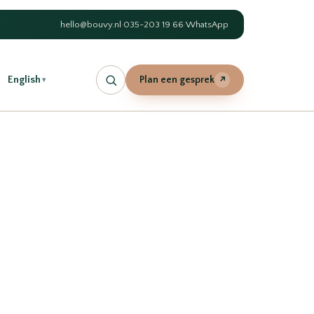
hello@bouvy.nl
·
035-203 19 66
·
WhatsApp
English
Plan een gesprek
↗
▾