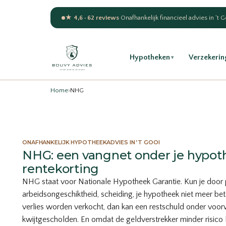
★ 4,6 · 62 reviews
·
Onafhankelijk financieel advies in 't 
Hypotheken
Verzekerin
▾
Home
›
NHG
ONAFHANKELIJK HYPOTHEEKADVIES IN ’T GOOI
NHG: een vangnet onder je hypot
rentekorting
NHG staat voor Nationale Hypotheek Garantie. Kun je door 
arbeidsongeschiktheid, scheiding, je hypotheek niet meer bet
verlies worden verkocht, dan kan een restschuld onder vo
kwijtgescholden. En omdat de geldverstrekker minder risico lo