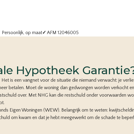
✓
Persoonlijk, op maat
✓
AFM 12046005
ale Hypotheek Garantie
. Het is een vangnet voor de situatie die niemand verwacht: je verlies
et meer betalen. Moet de woning dan gedwongen worden verkocht en
restschuld over. Met NHG kan die restschuld onder voorwaarden wor
bt.
onds Eigen Woningen (WEW). Belangrijk om te weten: kwijtscheldin
chuld om kwam en dat je hebt meegewerkt om de schade te beperk