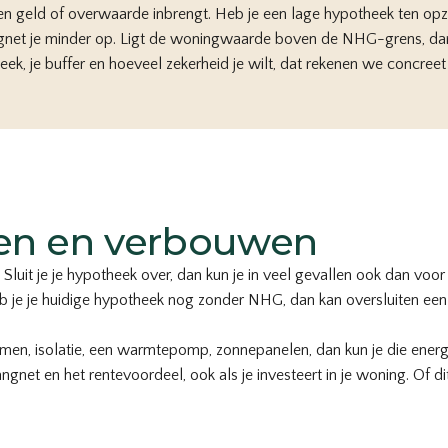
gen geld of overwaarde inbrengt. Heb je een lage hypotheek ten op
vangnet je minder op. Ligt de woningwaarde boven de NHG-grens, da
theek, je buffer en hoeveel zekerheid je wilt, dat rekenen we concreet
ten en verbouwen
 Sluit je je hypotheek over, dan kun je in veel gevallen ook dan v
b je je huidige hypotheek nog zonder NHG, dan kan oversluiten ee
amen, isolatie, een warmtepomp, zonnepanelen, dan kun je die ene
et en het rentevoordeel, ook als je investeert in je woning. Of dit