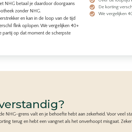
Over de looptijd 
met NHG betaal je daardoor doorgaans
De korting versch
ypotheek zonder NHG.
We vergelijken 4
erstrekker en kan in de loop van de tijd
erschil flink oplopen. We vergelijken 40+
e partij op dat moment de scherpste
verstandig?
de NHG-grens valt en je behoefte hebt aan zekerheid. Voor veel
st
korting terug en hebt een vangnet als het onverhoopt misgaat. Zeker