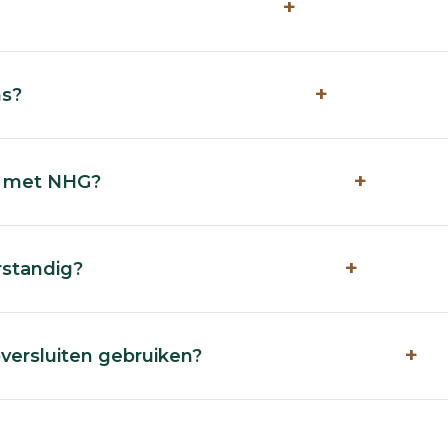
+
+
ns?
+
ng met NHG?
+
rstandig?
+
oversluiten gebruiken?