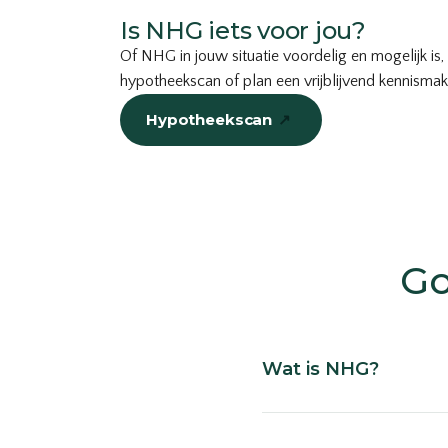
Is NHG iets voor jou?
Of NHG in jouw situatie voordelig en mogelijk is
hypotheekscan of plan een vrijblijvend kennisma
Hypotheekscan
↗
of bel
035-203 19 66
Go
Wat is NHG?