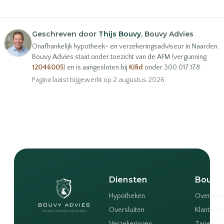
Geschreven door
Thijs Bouvy
, Bouvy Advies
Onafhankelijk hypotheek- en verzekeringsadviseur in Naarden.
Bouvy Advies staat onder toezicht van de AFM (vergunning
12046005
) en is aangesloten bij
Kifid
onder 300.017.178.
Pagina laatst bijgewerkt op 2 augustus 2026.
Diensten
Bouvy
Hypotheken
Over Bou
Oversluiten
Klanterva