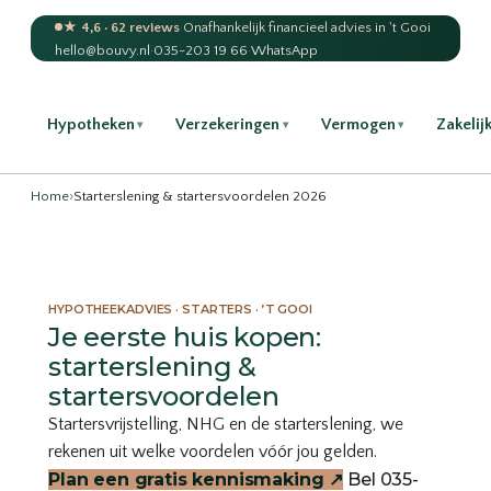
★ 4,6 · 62 reviews
·
Onafhankelijk financieel advies in 't Gooi
hello@bouvy.nl
·
035-203 19 66
·
WhatsApp
Hypotheken
Verzekeringen
Vermogen
Zakelij
▾
▾
▾
Home
›
Starterslening & startersvoordelen 2026
HYPOTHEEKADVIES · STARTERS · ’T GOOI
Je eerste huis kopen:
starterslening &
startersvoordelen
Startersvrijstelling, NHG en de starterslening, we
rekenen uit welke voordelen vóór jou gelden.
Plan een gratis kennismaking
↗
Bel 035-