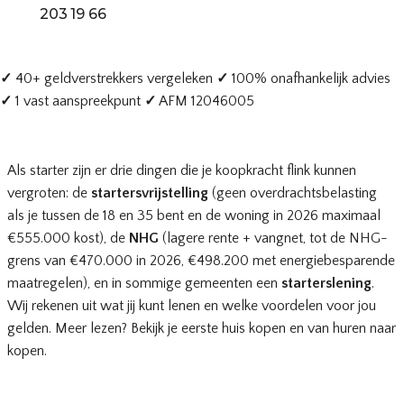
203 19 66
✓
40+ geldverstrekkers vergeleken
✓
100% onafhankelijk advies
✓
1 vast aanspreekpunt
✓
AFM 12046005
Als starter zijn er drie dingen die je koopkracht flink kunnen
vergroten: de
startersvrijstelling
(geen overdrachtsbelasting
als je tussen de 18 en 35 bent en de woning in 2026 maximaal
€555.000 kost), de
NHG
(lagere rente + vangnet, tot de NHG-
grens van €470.000 in 2026, €498.200 met energiebesparende
maatregelen), en in sommige gemeenten een
starterslening
.
Wij rekenen uit wat jij kunt lenen en welke voordelen voor jou
gelden. Meer lezen? Bekijk
je eerste huis kopen
en
van huren naar
kopen
.