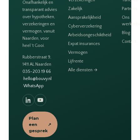
Verzekeringen
Tarieven
Onafhankelijk en
Zakelijk
Partners
transparant advies
over hypotheken,
Aansprakelijkheid
Ons
verzekeringen en
werkgeb
Cyberverzekering
vermogen, vanuit
Blog
Arbeidsongeschiktheid
Naarden, voor
Contact
Expat insurances
heel 't Gooi.
Vermogen
Rubberstraat 9,
Lijfrente
1411 AL Naarden
Alle diensten →
035-203 19 66
·
hello@bouvy.nl
·
WhatsApp
Plan
een
↗
gesprek