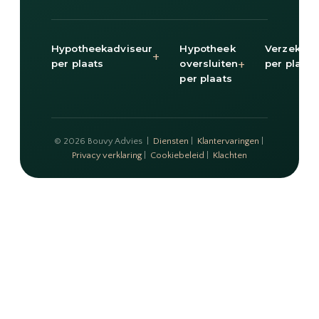
Hypotheekadviseur
Hypotheek
Verzekeri
+
+
per plaats
oversluiten
per plaats
per plaats
© 2026 Bouvy Advies |
Diensten
|
Klantervaringen
|
Privacy verklaring
|
Cookiebeleid
|
Klachten