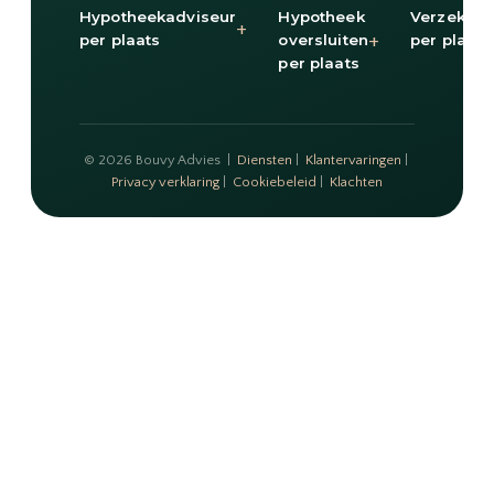
Hypotheekadviseur
Hypotheek
Verzekeri
+
+
per plaats
oversluiten
per plaats
per plaats
© 2026 Bouvy Advies |
Diensten
|
Klantervaringen
|
Privacy verklaring
|
Cookiebeleid
|
Klachten