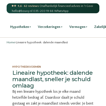
★ 4,6 · 62 reviews
·
Onafhankelijk financieel advies in 't Gooi
hello@bouvy.nl
·
035-203 19 66
·
WhatsApp
Hypotheken
Verzekeringen
Vermogen
Zakelij
▾
▾
▾
Home
›
Lineaire hypotheek: dalende maandlast
HYPOTHEEKVORMEN
Lineaire hypotheek: dalende
maandlast, sneller je schuld
omlaag
Bij een lineaire hypotheek los je elke maand
hetzelfde bedrag af. Daardoor daalt je schuld
gestaag en zakt je maandlast steeds verder. Je bent