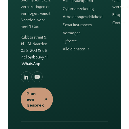
over hypotheken,
Aansprakelijkheid
Ons
verzekeringen en
werkgeb
Cyberverzekering
vermogen, vanuit
Blog
Arbeidsongeschiktheid
Naarden, voor
Contact
Expat insurances
heel 't Gooi.
Vermogen
Rubberstraat 9,
Lijfrente
1411 AL Naarden
Alle diensten →
035-203 19 66
·
hello@bouvy.nl
·
WhatsApp
Plan
een
↗
gesprek