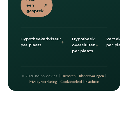
een
↗
gesprek
Hypotheekadviseur
Hypotheek
Verzekeri
+
+
per plaats
oversluiten
per plaats
per plaats
© 2026 Bouvy Advies |
Diensten
|
Klantervaringen
|
Privacy verklaring
|
Cookiebeleid
|
Klachten