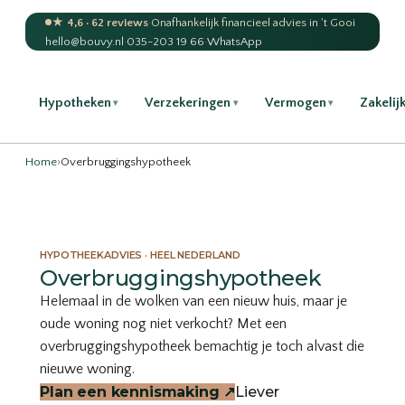
★ 4,6 · 62 reviews
·
Onafhankelijk financieel advies in 't Gooi
hello@bouvy.nl
·
035-203 19 66
·
WhatsApp
Hypotheken
Verzekeringen
Vermogen
Zakelij
▾
▾
▾
Home
›
Overbruggingshypotheek
HYPOTHEEKADVIES · HEEL NEDERLAND
Overbruggingshypotheek
Helemaal in de wolken van een nieuw huis, maar je
oude woning nog niet verkocht? Met een
overbruggingshypotheek bemachtig je toch alvast die
nieuwe woning.
Plan een kennismaking
↗
Liever