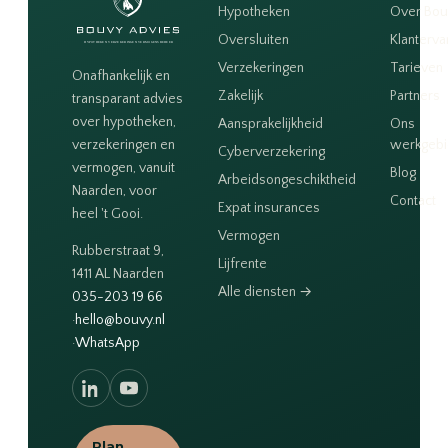
Hypotheken
Over Bou
Oversluiten
Klanterva
Verzekeringen
Tarieven
Onafhankelijk en
Zakelijk
Partners
transparant advies
over hypotheken,
Aansprakelijkheid
Ons
verzekeringen en
werkgeb
Cyberverzekering
vermogen, vanuit
Blog
Arbeidsongeschiktheid
Naarden, voor
Contact
Expat insurances
heel 't Gooi.
Vermogen
Rubberstraat 9,
Lijfrente
1411 AL Naarden
Alle diensten →
035-203 19 66
·
hello@bouvy.nl
·
WhatsApp
Plan