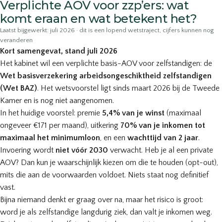
Verplichte AOV voor zzp’ers: wat
komt eraan en wat betekent het?
Laatst bijgewerkt: juli 2026 · dit is een lopend wetstraject, cijfers kunnen nog
veranderen
Kort samengevat, stand juli 2026
Het kabinet wil een verplichte basis-AOV voor zelfstandigen: de
Wet basisverzekering arbeidsongeschiktheid zelfstandigen
(Wet BAZ)
. Het wetsvoorstel ligt sinds maart 2026 bij de Tweede
Kamer en is nog niet aangenomen.
In het huidige voorstel: premie
5,4% van je winst
(maximaal
ongeveer €171 per maand), uitkering
70% van je inkomen tot
maximaal het minimumloon
, en een
wachttijd van 2 jaar
.
Invoering wordt
niet vóór 2030
verwacht. Heb je al een private
AOV? Dan kun je waarschijnlijk kiezen om die te houden (opt-out),
mits die aan de voorwaarden voldoet. Niets staat nog definitief
vast.
Bijna niemand denkt er graag over na, maar het risico is groot:
word je als zelfstandige langdurig ziek, dan valt je inkomen weg.