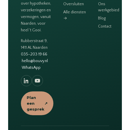
over hypotheken,
Oversluiten
Ons
verzekeringen en
werkgebied
Alle diensten
vermogen, vanuit
→
Blog
Naarden, voor
Contact
heel 't Gooi.
Rubberstraat 9,
1411 AL Naarden
035-203 19 66
·
hello@bouvy.nl
·
WhatsApp
Plan
een
↗
gesprek