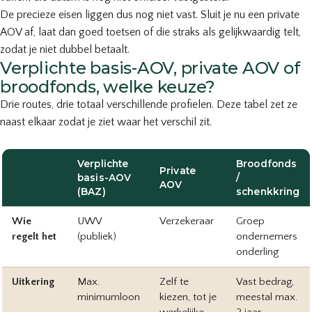
De precieze eisen liggen dus nog niet vast. Sluit je nu een private
AOV af, laat dan goed toetsen of die straks als gelijkwaardig telt,
zodat je niet dubbel betaalt.
Verplichte basis-AOV, private AOV of
broodfonds, welke keuze?
Drie routes, drie totaal verschillende profielen. Deze tabel zet ze
naast elkaar zodat je ziet waar het verschil zit.
Verplichte
Broodfonds
Private
basis-AOV
/
AOV
(BAZ)
schenkkring
Wie
UWV
Verzekeraar
Groep
regelt het
(publiek)
ondernemers
onderling
Uitkering
Max.
Zelf te
Vast bedrag,
minimumloon
kiezen, tot je
meestal max.