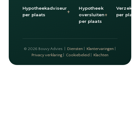
Hypotheekadviseur
Hypotheek
Verzekeri
+
+
per plaats
oversluiten
per plaats
per plaats
© 2026 Bouvy Advies |
Diensten
|
Klantervaringen
|
Privacy verklaring
|
Cookiebeleid
|
Klachten