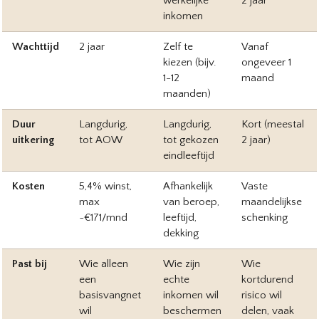
werkelijke
2 jaar
inkomen
Wachttijd
2 jaar
Zelf te
Vanaf
kiezen (bijv.
ongeveer 1
1-12
maand
maanden)
Duur
Langdurig,
Langdurig,
Kort (meestal
uitkering
tot AOW
tot gekozen
2 jaar)
eindleeftijd
Kosten
5,4% winst,
Afhankelijk
Vaste
max
van beroep,
maandelijkse
~€171/mnd
leeftijd,
schenking
dekking
Past bij
Wie alleen
Wie zijn
Wie
een
echte
kortdurend
basisvangnet
inkomen wil
risico wil
wil
beschermen
delen, vaak