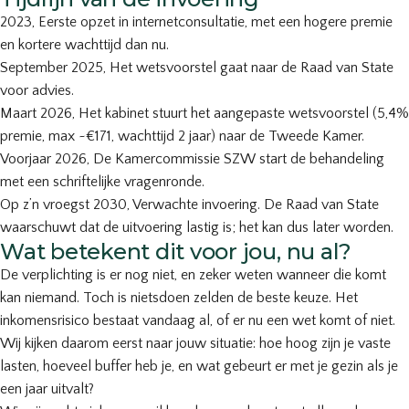
2023
, Eerste opzet in internetconsultatie, met een hogere premie
en kortere wachttijd dan nu.
September 2025
, Het wetsvoorstel gaat naar de Raad van State
voor advies.
Maart 2026
, Het kabinet stuurt het aangepaste wetsvoorstel (5,4%
premie, max ~€171, wachttijd 2 jaar) naar de Tweede Kamer.
Voorjaar 2026
, De Kamercommissie SZW start de behandeling
met een schriftelijke vragenronde.
Op z’n vroegst 2030
, Verwachte invoering. De Raad van State
waarschuwt dat de uitvoering lastig is; het kan dus later worden.
Wat betekent dit voor jou, nu al?
De verplichting is er nog niet, en zeker weten wanneer die komt
kan niemand. Toch is nietsdoen zelden de beste keuze. Het
inkomensrisico bestaat vandaag al, of er nu een wet komt of niet.
Wij kijken daarom eerst naar jouw situatie: hoe hoog zijn je vaste
lasten, hoeveel buffer heb je, en wat gebeurt er met je gezin als je
een jaar uitvalt?