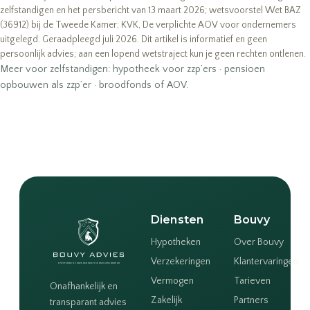
zelfstandigen
en het
persbericht van 13 maart 2026
; wetsvoorstel Wet BAZ
(36912) bij de Tweede Kamer; KVK,
De verplichte AOV voor ondernemers
uitgelegd
. Geraadpleegd juli 2026. Dit artikel is informatief en geen
persoonlijk advies; aan een lopend wetstraject kun je geen rechten ontlenen.
Meer voor zelfstandigen:
hypotheek voor zzp’ers
·
pensioen
opbouwen als zzp’er
·
broodfonds of AOV
.
Diensten
Bouvy
Hypotheken
Over Bouvy
Verzekeringen
Klantervaringen
Vermogen
Tarieven
Onafhankelijk en
Zakelijk
Partners
transparant advies