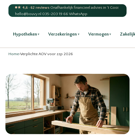
★ 4,6 · 62 reviews
·
Onafhankelijk financieel advies in 't Gooi
hello@bouvy.nl
·
035-203 19 66
·
WhatsApp
Hypotheken
Verzekeringen
Vermogen
Zakelij
▾
▾
▾
Home
›
Verplichte AOV voor zzp 2026