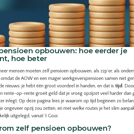
 pensioen opbouwen: hoe eerder je
nt, hoe beter
eer mensen moeten zelf pensioen opbouwen, als zzp’er, als onder
omdat de AOW en een mager werkgeverspensioen samen niet geno
e nieuws: je hebt één groot voordeel in handen, en dat is
tijd
. Doo
an rente-op-rente groeit geld dat je vroeg opzijzet veel harder dan 
ater inlegt. Op deze pagina lees je waarom op tijd beginnen zo belangr
je ongeveer opzij zou zetten, en met welke routes je het slim aanpak
lijk uitgelegd, vanuit ’t Gooi.
om zelf pensioen opbouwen?