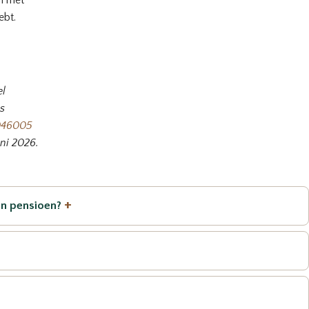
en met
ebt.
el
s
046005
uni 2026.
+
jn pensioen?