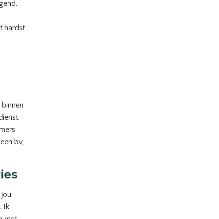
ggend.
t hardst
g binnen
dienst.
emers
een bv,
ies
 jou
. Ik