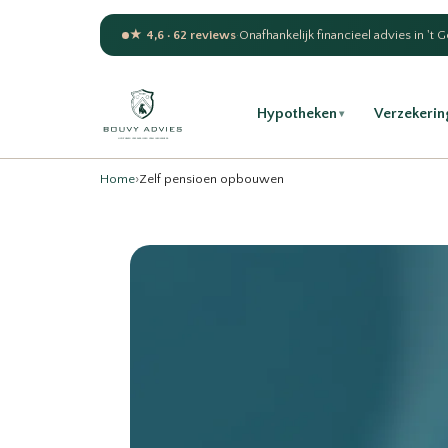
★ 4,6 · 62 reviews
·
Onafhankelijk financieel advies in 't 
Hypotheken
Verzekerin
▾
Home
›
Zelf pensioen opbouwen