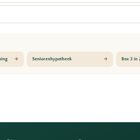
ning
→
Seniorenhypotheek
→
Box 3 in