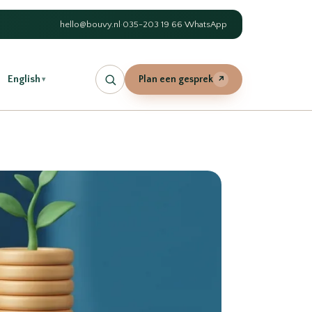
hello@bouvy.nl
·
035-203 19 66
·
WhatsApp
English
Plan een gesprek
↗
▾