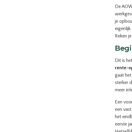
De AOW i
werkgeve
je opbou
eigenlij
Reken j
Begi
Dit is h
rente-o
gaat het
sterker d
meer inle
Een voo
een vast
het eindb
eerste j
Hetzelfd