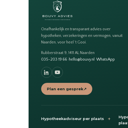
Onafhankelijk en transparant advies over
hypotheken, verzekeringen en vermogen, vanuit
Naarden, voor heel 't Gooi.
Rubberstraat 9, 1411 AL Naarden
035-203 19 66
·
hello@bouvy.nl
·
WhatsApp
Plan een gesprek
↗
Hypo
+
Hypotheekadviseur per plaats
plaa