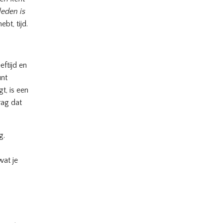
leden is
bt, tijd.
eftijd en
unt
t, is een
rag dat
g.
wat je