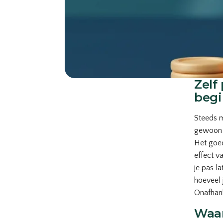
Zelf
begi
Steeds m
gewoon 
Het goed
effect v
je pas l
hoeveel 
Onafhanke
Waar