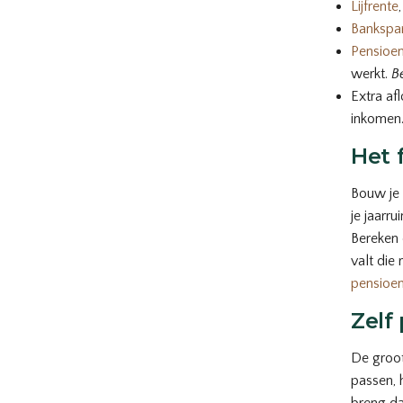
Lijfrente
Bankspa
Pensioe
werkt.
B
Extra af
inkomen
Het 
Bouw je 
je jaarru
Bereken 
valt die 
pensioe
Zelf
De groot
passen, h