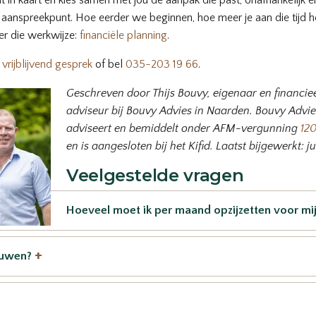
t in kaart en kies samen met jou de aanpak die past, onafhankelijk 
 aanspreekpunt. Hoe eerder we beginnen, hoe meer je aan die tijd h
r die werkwijze:
financiële planning
.
 vrijblijvend gesprek
of bel
035-203 19 66
.
Geschreven door Thijs Bouvy, eigenaar en financie
adviseur bij Bouvy Advies in Naarden. Bouvy Advie
adviseert en bemiddelt onder AFM-vergunning
12
en is aangesloten bij het Kifid. Laatst bijgewerkt: j
Veelgestelde vragen
Hoeveel moet ik per maand opzijzetten voor mi
+
bouwen?