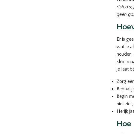
risico’s
geen gar
Hoev
Er is gee
wat je a
houden, 
klein ma
je laat 
Zorg eer
Bepaal j
Begin m
niet ziet,
Herijk j
Hoe 