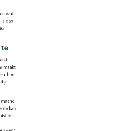
 en wat
 is dan
is?
nte
erkt
ar maakt,
ien, hoe
at je
ke maand
rente kan
uist de
en kent