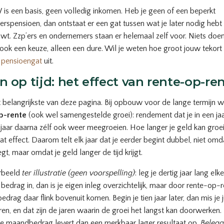
s een basis, geen volledig inkomen. Heb je geen of een beperkt
rspensioen, dan ontstaat er een gat tussen wat je later nodig hebt
wt. Zzp’ers en ondernemers staan er helemaal zelf voor. Niets doen
k ook een keuze, alleen een dure. Wil je weten hoe groot jouw tekort 
e
pensioengat
uit.
n op tijd: het effect van rente-op-re
et belangrijkste van deze pagina. Bij opbouw voor de lange termijn w
p-rente
(ook wel samengestelde groei): rendement dat je in een ja
 jaar daarna zélf ook weer meegroeien. Hoe langer je geld kan groe
at effect. Daarom telt elk jaar dat je eerder begint dubbel, niet omd
gt, maar omdat je geld langer de tijd krijgt.
rbeeld
ter illustratie (geen voorspelling)
: leg je dertig jaar lang el
 bedrag in, dan is je eigen inleg overzichtelijk, maar door rente-op-
edrag daar flink bovenuit komen. Begin je tien jaar later, dan mis je j
aren, en dat zijn de jaren waarin de groei het langst kan doorwerken.
e maandbedrag levert dan een merkbaar lager resultaat op.
Belegg