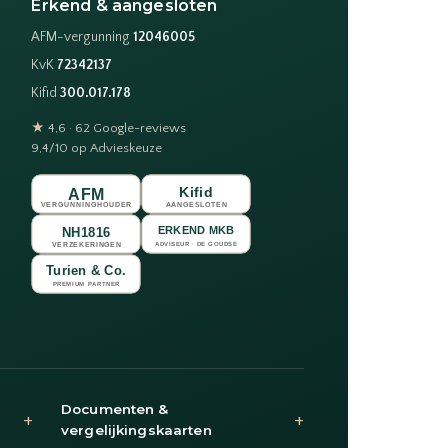
Erkend & aangesloten
AFM-vergunning
12046005
KvK
72342137
Kifid
300.017.178
★
4,6 · 62 Google-reviews
9,4/10 op Advieskeuze
Documenten &
+
+
vergelijkingskaarten