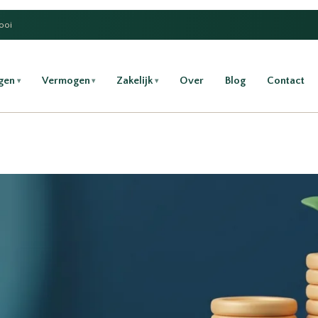
Gooi
gen
Vermogen
Zakelijk
Over
Blog
Contact
▾
▾
▾