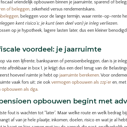
, fiscaal vriendelijk opbouwen binnen je jaarruimte, sparend of bele
ren of beleggen
, zekerheid versus rendementskans.
nbeleggen
, beleggen voor de lange termijn, waar rente-op-rente he
eleggen kent risico’s; je kunt (een deel van) je inleg verliezen.
lossen op je hypotheek, lagere lasten later, dus een kleiner benodigd
.
fiscale voordeel: je jaarruimte
op via een lijfrente, banksparen of pensioenbeleggen, dan is je inle
imte aftrekbaar in box 1, je krijgt dus een deel terug van de Belasting
eerst hoeveel ruimte je hebt op
jaarruimte berekenen
. Voor ondern
ruimte vaak fors uit; zie ook
vermogen opbouwen als zzp’er
en, met 
n opbouwen als dga
.
 pensioen opbouwen begint met adv
ste fout is wachten tot “later”. Maar welke route en welk bedrag bij
angt af van je hele plaatje, inkomen, doelen, risico en wat je al hebt