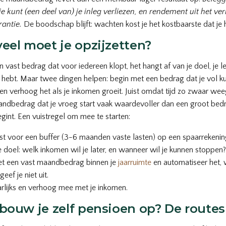
; je kunt (een deel van) je inleg verliezen, en rendement uit het ver
antie.
De boodschap blijft: wachten kost je het kostbaarste dat je he
eel moet je opzijzetten?
n vast bedrag dat voor iedereen klopt, het hangt af van je doel, je le
l hebt. Maar twee dingen helpen: begin met een bedrag dat je vol k
en verhoog het als je inkomen groeit. Juist omdat tijd zo zwaar weeg
andbedrag dat je vroeg start vaak waardevoller dan een groot bed
begint. Een vuistregel om mee te starten:
st voor een buffer (3-6 maanden vaste lasten) op een spaarrekenin
e doel: welk inkomen wil je later, en wanneer wil je kunnen stoppen?
et een vast maandbedrag binnen je
jaarruimte
en automatiseer het, 
 geef je niet uit.
aarlijks en verhoog mee met je inkomen.
bouw je zelf pensioen op? De routes