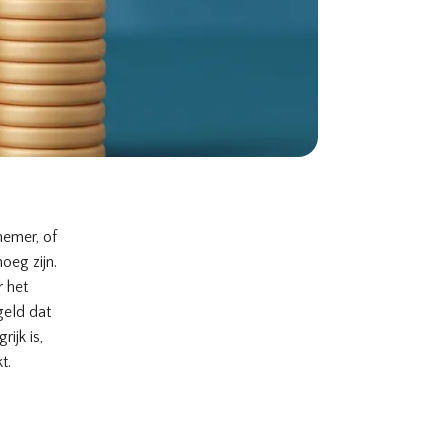
nemer, of
eg zijn.
r het
geld dat
ijk is,
t.