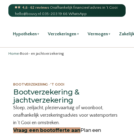
★ 4,6 · 62 reviews
·
Onafhankelijk financieel advies in 't Gooi
hello@bouvy.nl
·
035-203 19 66
·
WhatsApp
Hypotheken
Verzekeringen
Vermogen
Zakelij
▾
▾
▾
Home
›
Boot- en jachtverzekering
BOOTVERZEKERING · ’T GOOI
Bootverzekering &
jachtverzekering
Sloep, zeiljacht, pleziervaartuig of woonboot,
onafhankelijk verzekeringsadvies voor watersporters
in ’t Gooi en omstreken.
Vraag een bootofferte aan
Plan een