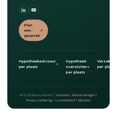
Plan
een
↗
gesprek
Hypotheekadviseur
Hypotheek
Verzekeri
+
+
per plaats
oversluiten
per plaats
per plaats
© 2026 Bouvy Advies |
Diensten
|
Klantervaringen
|
Privacy verklaring
|
Cookiebeleid
|
Klachten