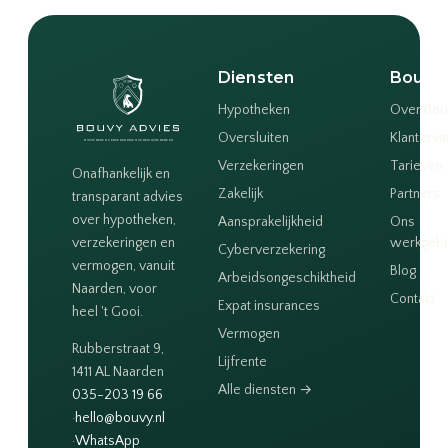
Diensten
Bouvy
Hypotheken
Over Bou
Oversluiten
Klanterva
Verzekeringen
Tarieven
Onafhankelijk en
Zakelijk
Partners
transparant advies
over hypotheken,
Aansprakelijkheid
Ons
verzekeringen en
werkgeb
Cyberverzekering
vermogen, vanuit
Blog
Arbeidsongeschiktheid
Naarden, voor
Contact
Expat insurances
heel 't Gooi.
Vermogen
Rubberstraat 9,
Lijfrente
1411 AL Naarden
Alle diensten →
035-203 19 66
·
hello@bouvy.nl
·
WhatsApp