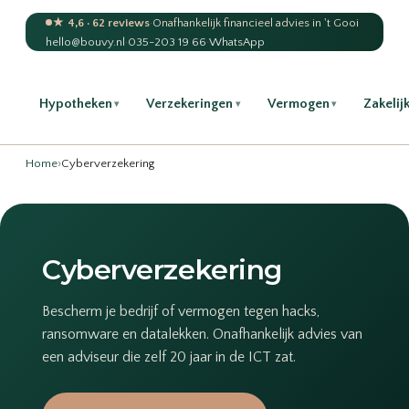
★ 4,6 · 62 reviews
·
Onafhankelijk financieel advies in 't Gooi
hello@bouvy.nl
·
035-203 19 66
·
WhatsApp
Hypotheken
Verzekeringen
Vermogen
Zakelij
▾
▾
▾
Home
›
Cyberverzekering
Cyberverzekering
Bescherm je bedrijf of vermogen tegen hacks,
ransomware en datalekken. Onafhankelijk advies van
een adviseur die zelf 20 jaar in de ICT zat.