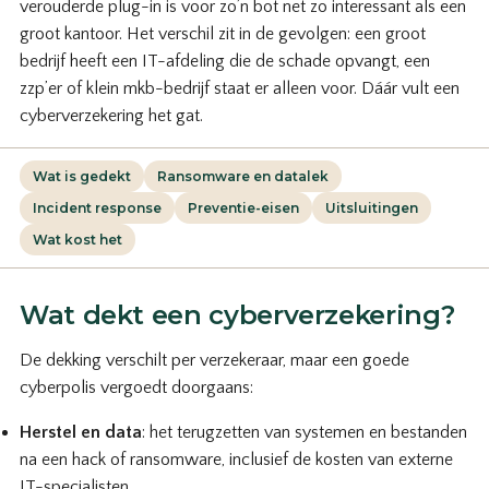
verouderde plug-in is voor zo’n bot net zo interessant als een
groot kantoor. Het verschil zit in de gevolgen: een groot
bedrijf heeft een IT-afdeling die de schade opvangt, een
zzp’er of klein mkb-bedrijf staat er alleen voor. Dáár vult een
cyberverzekering het gat.
Wat is gedekt
Ransomware en datalek
Incident response
Preventie-eisen
Uitsluitingen
Wat kost het
Wat dekt een cyberverzekering?
De dekking verschilt per verzekeraar, maar een goede
cyberpolis vergoedt doorgaans:
Herstel en data
: het terugzetten van systemen en bestanden
na een hack of ransomware, inclusief de kosten van externe
IT-specialisten.