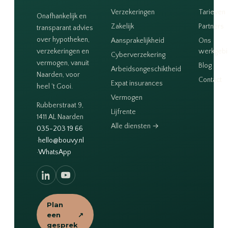
Verzekeringen
Tarieven
Onafhankelijk en
Zakelijk
Partners
transparant advies
over hypotheken,
Aansprakelijkheid
Ons
verzekeringen en
werkgeb
Cyberverzekering
vermogen, vanuit
Blog
Arbeidsongeschiktheid
Naarden, voor
Contact
Expat insurances
heel 't Gooi.
Vermogen
Rubberstraat 9,
Lijfrente
1411 AL Naarden
Alle diensten →
035-203 19 66
·
hello@bouvy.nl
·
WhatsApp
Plan
een
↗
gesprek