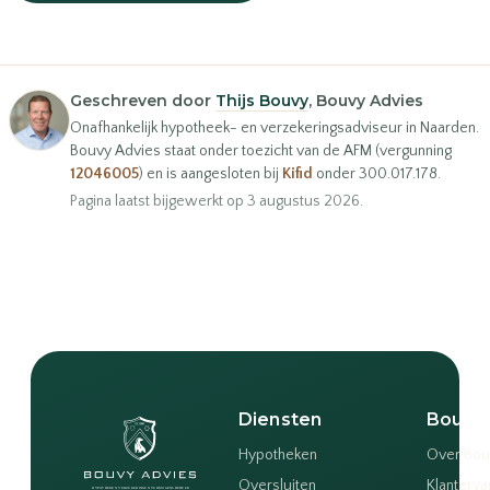
of bel
035-203 19 66
Geschreven door
Thijs Bouvy
, Bouvy Advies
Onafhankelijk hypotheek- en verzekeringsadviseur in Naarden.
Bouvy Advies staat onder toezicht van de AFM (vergunning
12046005
) en is aangesloten bij
Kifid
onder 300.017.178.
Pagina laatst bijgewerkt op 3 augustus 2026.
Diensten
Bouvy
Hypotheken
Over Bou
Oversluiten
Klanterva