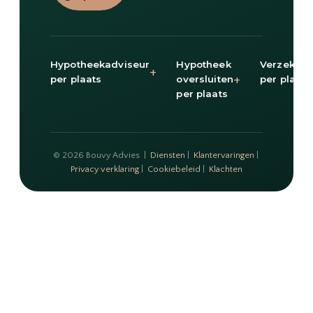
Hypotheekadviseur
Hypotheek
Verzekeri
+
+
per plaats
oversluiten
per plaats
per plaats
© 2026 Bouvy Advies |
Diensten
|
Klantervaringen
|
Privacy verklaring
|
Cookiebeleid
|
Klachten