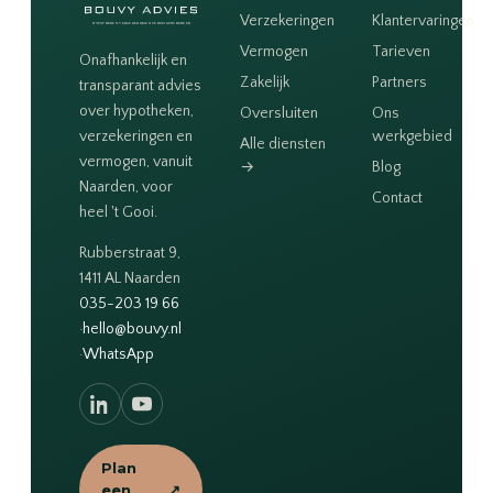
Verzekeringen
Klantervaringen
Vermogen
Tarieven
Onafhankelijk en
Zakelijk
Partners
transparant advies
over hypotheken,
Oversluiten
Ons
verzekeringen en
werkgebied
Alle diensten
vermogen, vanuit
→
Blog
Naarden, voor
Contact
heel 't Gooi.
Rubberstraat 9,
1411 AL Naarden
035-203 19 66
·
hello@bouvy.nl
·
WhatsApp
Plan
een
↗