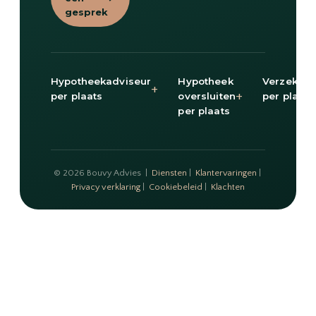
gesprek
Hypotheekadviseur
Hypotheek
Verzekeri
+
+
per plaats
oversluiten
per plaats
per plaats
© 2026 Bouvy Advies |
Diensten
|
Klantervaringen
|
Privacy verklaring
|
Cookiebeleid
|
Klachten