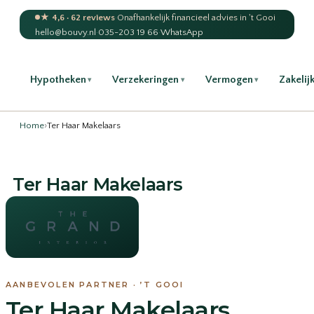
★ 4,6 · 62 reviews
·
Onafhankelijk financieel advies in 't Gooi
hello@bouvy.nl
·
035-203 19 66
·
WhatsApp
Hypotheken
Verzekeringen
Vermogen
Zakelij
▾
▾
▾
Home
›
Ter Haar Makelaars
Ter Haar Makelaars
AANBEVOLEN PARTNER · ’T GOOI
Ter Haar Makelaars