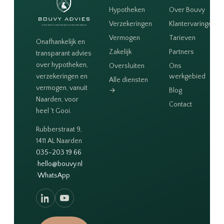
Hypotheken
Over Bouvy
Verzekeringen
Klantervaringen
Vermogen
Tarieven
Onafhankelijk en
Zakelijk
Partners
transparant advies
over hypotheken,
Oversluiten
Ons
verzekeringen en
werkgebied
Alle diensten
vermogen, vanuit
→
Blog
Naarden, voor
Contact
heel 't Gooi.
Rubberstraat 9,
1411 AL Naarden
035-203 19 66
·
hello@bouvy.nl
·
WhatsApp