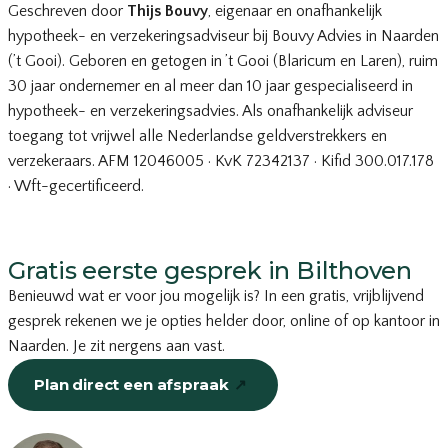
Geschreven door
Thijs Bouvy
, eigenaar en onafhankelijk
hypotheek- en verzekeringsadviseur bij Bouvy Advies in Naarden
(’t Gooi). Geboren en getogen in ’t Gooi (Blaricum en Laren), ruim
30 jaar ondernemer en al meer dan 10 jaar gespecialiseerd in
hypotheek- en verzekeringsadvies. Als onafhankelijk adviseur
toegang tot vrijwel alle Nederlandse geldverstrekkers en
verzekeraars. AFM 12046005 · KvK 72342137 · Kifid 300.017.178
· Wft-gecertificeerd.
Gratis eerste gesprek in Bilthoven
Benieuwd wat er voor jou mogelijk is? In een gratis, vrijblijvend
gesprek rekenen we je opties helder door, online of op kantoor in
Naarden. Je zit nergens aan vast.
Plan direct een afspraak
↗
of bel
035-203 19 66