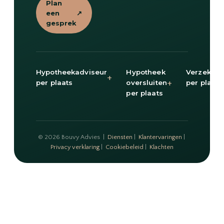
Plan
een
↗
gesprek
Hypotheekadviseur
Hypotheek
Verzekeri
+
+
per plaats
oversluiten
per plaats
per plaats
© 2026 Bouvy Advies |
Diensten
|
Klantervaringen
|
Privacy verklaring
|
Cookiebeleid
|
Klachten