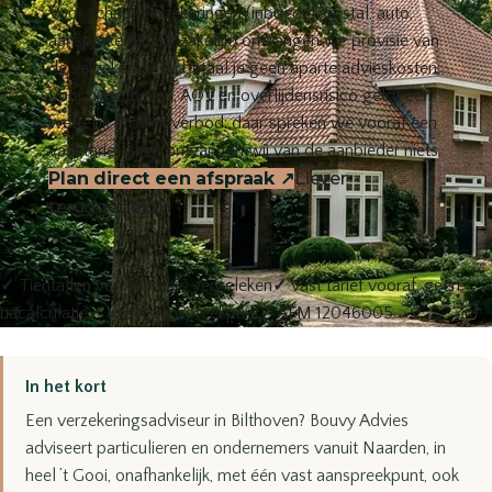
Voor schadeverzekeringen (inboedel, opstal, auto,
aansprakelijkheid, zakelijk) ontvangen we provisie van
de verzekeraar en betaal je geen aparte advieskosten.
Voor hypotheken, AOV en overlijdensrisico geldt een
wettelijk provisieverbod: daar spreken we vooraf een
vast tarief af en ontvangen wij van de aanbieder niets.
Plan direct een afspraak
↗
Liever
teruggebeld?
✓
Tientallen verzekeraars vergeleken
✓
Vast tarief vooraf, geen
nacalculatie
✓
1 vast aanspreekpunt
✓
AFM 12046005
In het kort
Een verzekeringsadviseur in Bilthoven? Bouvy Advies
adviseert particulieren en ondernemers vanuit Naarden, in
heel ’t Gooi, onafhankelijk, met één vast aanspreekpunt, ook