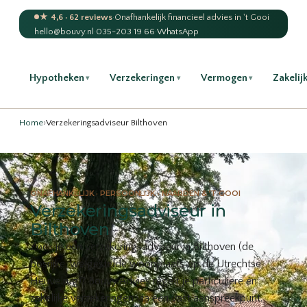
★ 4,6 · 62 reviews
·
Onafhankelijk financieel advies in 't Gooi
hello@bouvy.nl
·
035-203 19 66
·
WhatsApp
Hypotheken
Verzekeringen
Vermogen
Zakelij
▾
▾
▾
Home
›
Verzekeringsadviseur Bilthoven
ONAFHANKELIJK · PERSOONLIJK · NAARDEN & ’T GOOI
Verzekeringsadviseur in
Bilthoven
Zoek je een verzekeringsadviseur in Bilthoven (de
bosrijke, welgestelde woonplaats op de Utrechtse
Heuvelrug)? Bouvy Advies regelt je particuliere én
zakelijke verzekeringen via één vast aanspreekpunt.