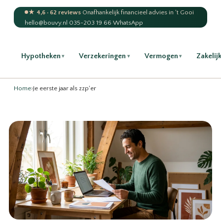
★ 4,6 · 62 reviews
·
Onafhankelijk financieel advies in 't Gooi
hello@bouvy.nl
·
035-203 19 66
·
WhatsApp
Hypotheken
Verzekeringen
Vermogen
Zakelij
▾
▾
▾
Home
›
Je eerste jaar als zzp'er