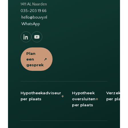
1411 AL Naarden
035-203 19 66
·
hello@bouvy.nl
·
WhatsApp
Plan
een
↗
gesprek
Hypotheekadviseur
Hypotheek
Verzekeri
+
+
per plaats
oversluiten
per plaats
per plaats