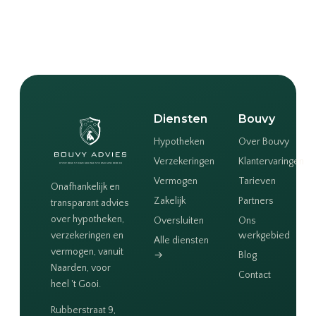
Diensten
Bouvy
Hypotheken
Over Bouvy
Verzekeringen
Klantervaringen
Vermogen
Tarieven
Onafhankelijk en
Zakelijk
Partners
transparant advies
over hypotheken,
Oversluiten
Ons
verzekeringen en
werkgebied
Alle diensten
vermogen, vanuit
→
Blog
Naarden, voor
Contact
heel 't Gooi.
Rubberstraat 9,