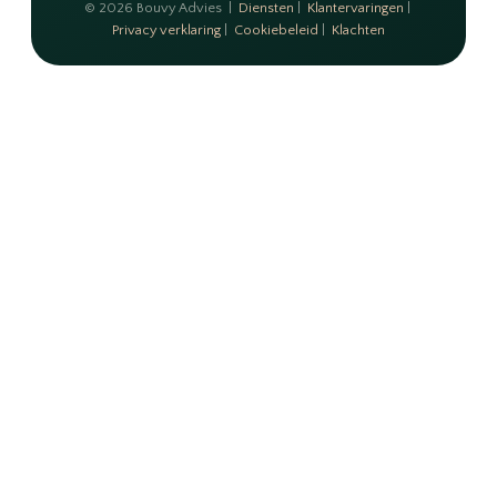
© 2026 Bouvy Advies |
Diensten
|
Klantervaringen
|
Privacy verklaring
|
Cookiebeleid
|
Klachten