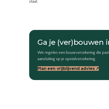
staat.
Ga je (ver)bouwen i
We regelen een bouwverzekering die past 
aansluiting op je opstalverzekering.
Plan een vrijblijvend advies ↗