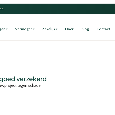
Gooi
gen
Vermogen
Zakelijk
Over
Blog
Contact
▾
▾
▾
goed verzekerd
ouwproject tegen schade,