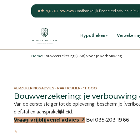
★ 4,6 · 62 reviews
·
Onafhankelijk financieel advies in 't 
Hypotheken
Verzekerin
▾
Home
›
Bouwverzekering (CAR) voor je verbouwing
VERZEKERINGSADVIES · PARTICULIER · ’T GOOI
Bouwverzekering: je verbouwing 
Van de eerste steiger tot de oplevering, bescherm je (ver)b
diefstal en aansprakelijkheid.
Vraag vrijblijvend advies ↗
Bel 035-203 19 66
★
4,6 · 62 Google-reviews