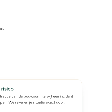
en.
risico
fractie van de bouwsom, terwijl één incident
open. We rekenen je situatie exact door.