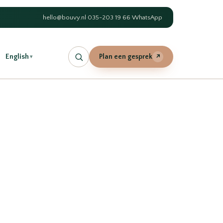
hello@bouvy.nl
·
035-203 19 66
·
WhatsApp
English
Plan een gesprek
↗
▾