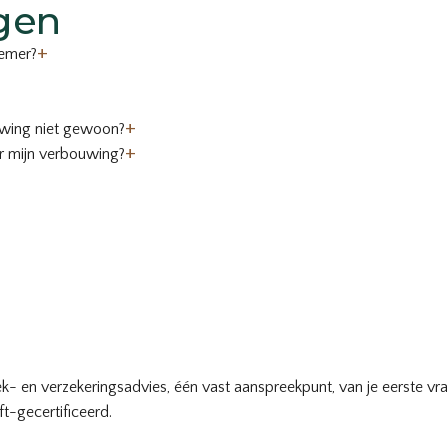
gen
+
nemer?
+
uwing niet gewoon?
+
or mijn verbouwing?
- en verzekeringsadvies, één vast aanspreekpunt, van je eerste vra
t-gecertificeerd.