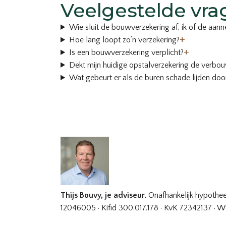
Veelgestelde vra
Wie sluit de bouwverzekering af, ik of de aan
+
Hoe lang loopt zo’n verzekering?
+
Is een bouwverzekering verplicht?
Dekt mijn huidige opstalverzekering de verbo
Wat gebeurt er als de buren schade lijden do
Thijs Bouvy, je adviseur.
Onafhankelijk hypotheek
12046005 · Kifid 300.017.178 · KvK 72342137 · Wf