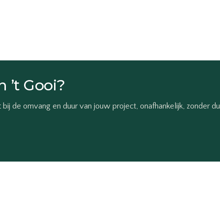
n ’t Gooi?
bij de omvang en duur van jouw project, onafhankelijk, zonder d