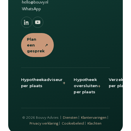
·
hello@bouvy.nl
·
WhatsApp
Plan
een
↗
gesprek
Hypotheekadviseur
Hypotheek
Verzekeri
+
+
per plaats
oversluiten
per plaats
per plaats
© 2026 Bouvy Advies |
Diensten
|
Klantervaringen
|
Privacy verklaring
|
Cookiebeleid
|
Klachten