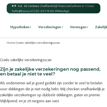
★ 4,6 · 62 reviews
·
Onafhankelijk financieel advies in 't Gooi
hello@bouvy.nl
·
035-203 19 66
·
WhatsApp
Hypotheken
Verzekeringen
Vermogen
Zakelij
▾
▾
▾
Home
›
Gratis zakelijke verzekeringsscan
Gratis zakelijke verzekeringsscan
Zijn je zakelijke verzekeringen nog passend,
en betaal je niet te veel?
Als ondernemer wil je goed gedekt zijn zonder te veel te betalen
voor dekkingen die je niet nodig hebt. Wij checken onafhankelijk je
zakelijke verzekeringen op dubbele dekkingen, gaten en premie.
Vrijblijvend, en je zit nergens aan vast.