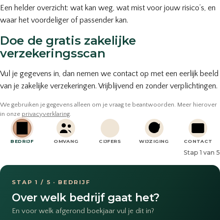
Een helder overzicht: wat kan weg, wat mist voor jouw risico’s, en
waar het voordeliger of passender kan.
Doe de gratis zakelijke
verzekeringsscan
Vul je gegevens in, dan nemen we contact op met een eerlijk beeld
van je zakelijke verzekeringen. Vrijblijvend en zonder verplichtingen.
We gebruiken je gegevens alleen om je vraag te beantwoorden. Meer hierover
in onze
privacyverklaring
.
BEDRIJF
OMVANG
CIJFERS
WIJZIGING
CONTACT
Stap 1 van 5
STAP 1 / 5 · BEDRIJF
Over welk bedrijf gaat het?
En voor welk afgerond boekjaar vul je dit in?