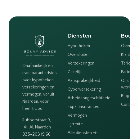
Diensten
Bouvy
Hypotheken
Over Bou
Oversluiten
Klanterva
Verzekeringen
Tarieven
Onafhankelijk en
Zakelijk
Partners
transparant advies
over hypotheken,
Aansprakelijkheid
Ons
verzekeringen en
werkgeb
Cyberverzekering
vermogen, vanuit
Blog
Arbeidsongeschiktheid
Naarden, voor
Contact
Expat insurances
heel 't Gooi.
Vermogen
Rubberstraat 9,
Lijfrente
1411 AL Naarden
Alle diensten →
035-203 19 66