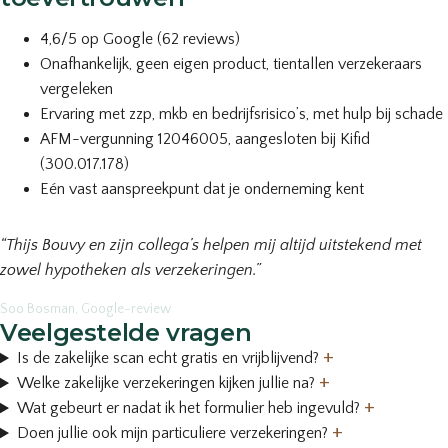
4,6/5 op Google (62 reviews)
Onafhankelijk, geen eigen product, tientallen verzekeraars
vergeleken
Ervaring met zzp, mkb en bedrijfsrisico’s, met hulp bij schade
AFM-vergunning 12046005, aangesloten bij Kifid
(300.017.178)
Eén vast aanspreekpunt dat je onderneming kent
“Thijs Bouvy en zijn collega’s helpen mij altijd uitstekend met
zowel hypotheken als verzekeringen.”
Soo Bosman, Google-review
Veelgestelde vragen
+
Is de zakelijke scan echt gratis en vrijblijvend?
+
Welke zakelijke verzekeringen kijken jullie na?
+
Wat gebeurt er nadat ik het formulier heb ingevuld?
+
Doen jullie ook mijn particuliere verzekeringen?