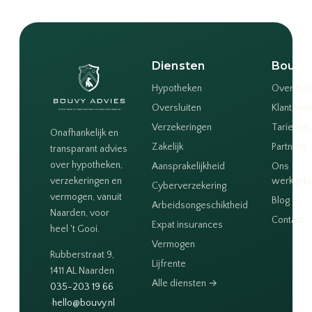
Diensten
Bouvy
Hypotheken
Over Bou
Oversluiten
Klanterva
Verzekeringen
Tarieven
Onafhankelijk en
Zakelijk
Partners
transparant advies
over hypotheken,
Aansprakelijkheid
Ons
verzekeringen en
werkgeb
Cyberverzekering
vermogen, vanuit
Blog
Arbeidsongeschiktheid
Naarden, voor
Contact
Expat insurances
heel 't Gooi.
Vermogen
Rubberstraat 9,
Lijfrente
1411 AL Naarden
Alle diensten →
035-203 19 66
·
hello@bouvy.nl