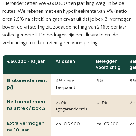
Hieronder zetten we €60.000 tien jaar lang weg, in beide
routes. We rekenen met een hypotheekrente van 4% (netto
circa 2,5% na aftrek) en gaan ervan uit dat je box 3-vermogen
boven de vrijstelling zit, zodat de heffing van 2,16% per jaar
volledig meetelt. De bedragen zijn een illustratie om de
verhoudingen te laten zien, geen voorspelling.
€60.000 · 10 jaar
Aflossen
Beleggen
Be
voorzichtig
ge
Brutorendement
4% rente
3%
5
p/j
bespaard
Nettorendement
2,5%
0,8%
2,
na aftrek / box 3
(gegarandeerd)
Extra vermogen
ca. €16.900
ca. €5.200
ca
na 10 jaar