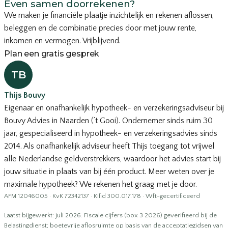
Even samen doorrekenen?
We maken je financiële plaatje inzichtelijk en rekenen aflossen,
beleggen en de combinatie precies door met jouw rente,
inkomen en vermogen. Vrijblijvend.
Plan een gratis gesprek
TB
Thijs Bouvy
Eigenaar en onafhankelijk hypotheek- en verzekeringsadviseur bij
Bouvy Advies in Naarden (’t Gooi). Ondernemer sinds ruim 30
jaar, gespecialiseerd in hypotheek- en verzekeringsadvies sinds
2014. Als onafhankelijk adviseur heeft Thijs toegang tot vrijwel
alle Nederlandse geldverstrekkers, waardoor het advies start bij
jouw situatie in plaats van bij één product. Meer weten over je
maximale hypotheek
? We rekenen het graag met je door.
AFM 12046005 · KvK 72342137 · Kifid 300.017.178 · Wft-gecertificeerd
Laatst bijgewerkt: juli 2026. Fiscale cijfers (box 3 2026) geverifieerd bij de
Belastingdienst; boetevrije aflosruimte op basis van de acceptatiegidsen van