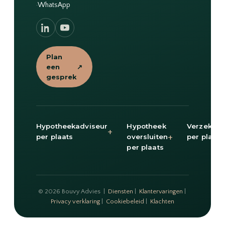
·
WhatsApp
Plan
een
↗
gesprek
Hypotheekadviseur
Hypotheek
Verzekeri
+
+
per plaats
oversluiten
per plaats
per plaats
© 2026 Bouvy Advies |
Diensten
|
Klantervaringen
|
Privacy verklaring
|
Cookiebeleid
|
Klachten