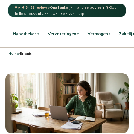
★ 4,6 · 62 reviews
·
Onafhankelijk financieel advies in 't Gooi
hello@bouvy.nl
·
035-203 19 66
·
WhatsApp
Hypotheken
Verzekeringen
Vermogen
Zakelij
▾
▾
▾
Home
›
Erfenis