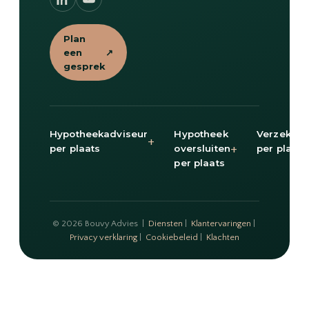
Plan
een
↗
gesprek
Hypotheekadviseur
Hypotheek
Verzekeri
+
+
per plaats
oversluiten
per plaats
per plaats
© 2026 Bouvy Advies |
Diensten
|
Klantervaringen
|
Privacy verklaring
|
Cookiebeleid
|
Klachten