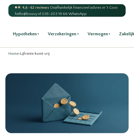
★ 4,6 · 62 reviews
·
Onafhankelijk financieel advies in 't Gooi
hello@bouvy.nl
·
035-203 19 66
·
WhatsApp
Hypotheken
Verzekeringen
Vermogen
Zakelij
▾
▾
▾
Home
›
Lijfrente komt vrij