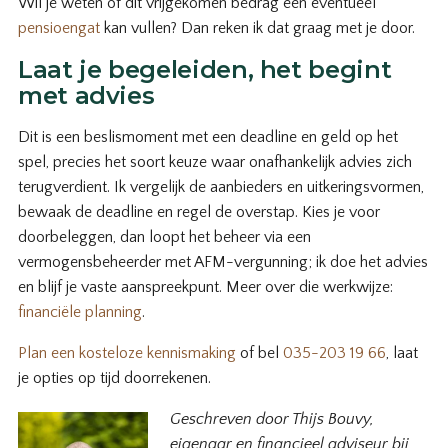
Wil je weten of dit vrijgekomen bedrag een eventueel
pensioengat
kan vullen? Dan reken ik dat graag met je door.
Laat je begeleiden, het begint
met advies
Dit is een beslismoment met een deadline en geld op het
spel, precies het soort keuze waar onafhankelijk advies zich
terugverdient. Ik vergelijk de aanbieders en uitkeringsvormen,
bewaak de deadline en regel de overstap. Kies je voor
doorbeleggen, dan loopt het beheer via een
vermogensbeheerder met AFM-vergunning; ik doe het advies
en blijf je vaste aanspreekpunt. Meer over die werkwijze:
financiële planning
.
Plan een kosteloze kennismaking
of bel
035-203 19 66
, laat
je opties op tijd doorrekenen.
Geschreven door Thijs Bouvy,
eigenaar en financieel adviseur bij