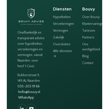
Diensten
Bouvy
Hypotheken
Over Bouvy
Verzekeringen
Klantervaringen
Vermogen
Tarieven
Onafhankelijk en
Zakelijk
Partners
transparant advies
over hypotheken,
Oversluiten
Ons
verzekeringen en
werkgebied
Alle diensten
vermogen, vanuit
→
Blog
Naarden, voor
Contact
heel 't Gooi.
Rubberstraat 9,
1411 AL Naarden
035-203 19 66
·
hello@bouvy.nl
·
WhatsApp